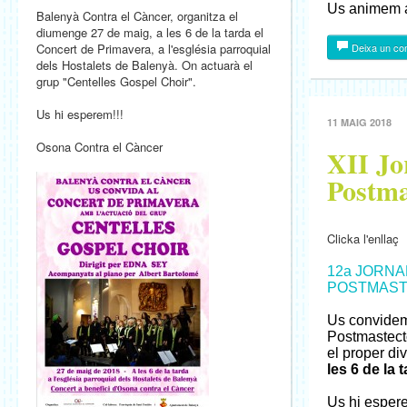
Us animem a 
Balenyà Contra el Càncer, organitza el
diumenge 27 de maig, a les 6 de la tarda el
Concert de Primavera, a l'església parroquial
Deixa un co
dels Hostalets de Balenyà. On actuarà el
grup "Centelles Gospel Choir".
Us hi esperem!!!
11 MAIG 2018
Osona Contra el Càncer
XII Jo
Postma
Clicka l'enllaç
12a JORNA
POSTMASTE
Us convidem
Postmastect
el proper d
les 6 de la 
Us hi espere