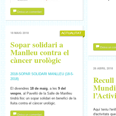
Deixa un comentari
18 MAIG 2018
Sopar solidari a
Deixa un co
Manlleu contra el
càncer urològic
26 ABRIL 2018
2018-SOPAR SOLIDARI MANLLEU (18-5-
Recull
2018)
Mundi
El divendres
18 de maig
, a les
9 del
l’Activ
vespre
, al Pavelló de la Salle de Manlleu
tindrà lloc un sopar solidari en benefici de la
lluita contra el càncer urològic.
Aquí teniu l'enl
d'activitats qu
Deixa un comentari