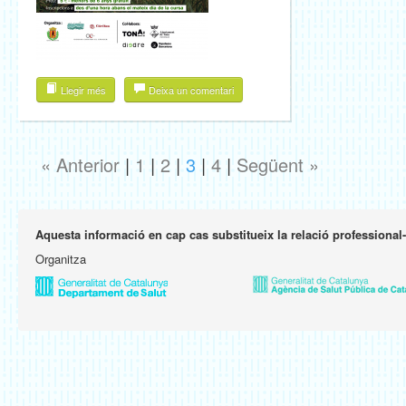
Llegir més
Deixa un comentari
« Anterior
|
1
|
2
|
3
|
4
|
Següent »
Aquesta informació en cap cas substitueix la relació professional
Organitza