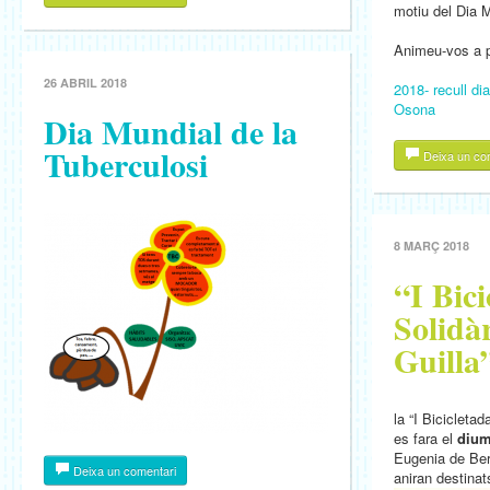
motiu del Dia M
Animeu-vos a pa
26 ABRIL 2018
2018- recull dia
Osona
Dia Mundial de la
Tuberculosi
Deixa un co
8 MARÇ 2018
“I Bici
Solidà
Guilla
la “I Bicicletad
es fara el
dium
Eugenia de Berg
Deixa un comentari
aniran destina