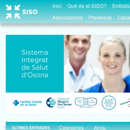
Inici
Què és el SISO?
Entitat
Associacions
Prevenció
Canal
Categories
Arxiu
ÚLTIMES ENTRADES