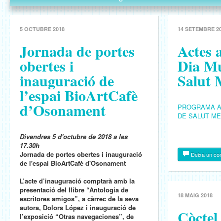
5 OCTUBRE 2018
14 SETEMBRE 2
Jornada de portes
Actes a
obertes i
Dia Mu
inauguració de
Salut 
l’espai BioArtCafè
d’Osonament
PROGRAMA AC
DE SALUT ME
Divendres 5 d'octubre de 2018 a les
17.30h
Jornada de portes obertes i inauguració
Deixa un co
de l'espai BioArtCafè d'Osonament
L’acte d’inauguració comptarà amb la
presentació del llibre “Antologia de
18 MAIG 2018
escritores amigos”, a càrrec de la seva
autora, Dolors López i inauguració de
Còctel
l’exposició “Otras navegaciones”, de