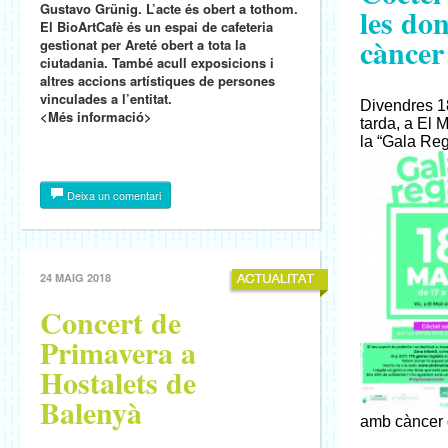
Gustavo Grünig. L’acte és obert a tothom.
les do
El BioArtCafè és un espai de cafeteria
cànce
gestionat per Areté obert a tota la
ciutadania. També acull exposicions i
altres accions artístiques de persones
vinculades a l’entitat.
Divendres 18
<Més informació>
tarda, a El M
la “Gala Reg
Deixa un comentari
24 MAIG 2018
Concert de
Primavera a
Hostalets de
Balenyà
amb càncer