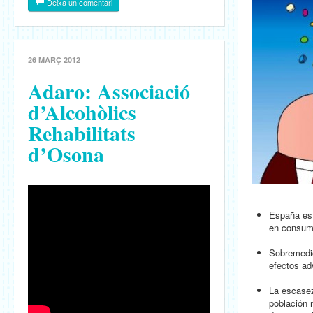
Deixa un comentari
26 MARÇ 2012
Adaro: Associació
d’Alcohòlics
Rehabilitats
d’Osona
España es
en consumo
Sobremedic
efectos ad
La escasez
población 