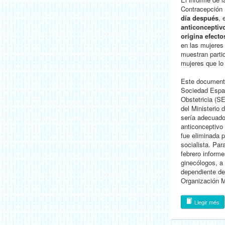
Contracepción 
día después
, 
anticonceptivo
origina efect
en las mujeres
muestran partid
mujeres que lo
Este documento
Sociedad Espa
Obstetricia (S
del Ministerio 
sería adecuado
anticonceptivo 
fue eliminada p
socialista. Par
febrero informe
ginecólogos, a
dependiente del
Organización M
Llegir més