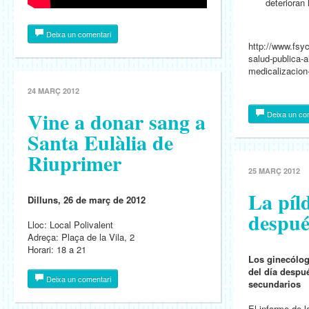
deterioran 
Deixa un comentari
http://www.fsyc
salud-publica-a
medicalizacion
24 MARÇ 2012
Vine a donar sang a
Deixa un co
Santa Eulàlia de
Riuprimer
25 MARÇ 2012
La píl
Dilluns, 26 de març de 2012
despué
Lloc: Local Polivalent
Adreça: Plaça de la Vila, 2
Horari: 18 a 21
Los ginecólog
del día despué
Deixa un comentari
secundarios
El informe de 