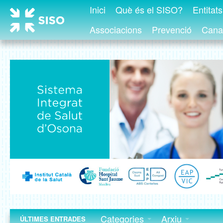
Inici
Què és el SISO?
Entitat
Associacions
Prevenció
Canal
Categories
Arxiu
ÚLTIMES ENTRADES