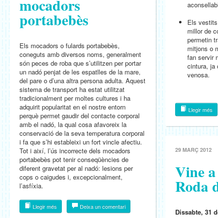
mocadors
aconsellabl
portabebès
Els vestit
millor de c
permetin tr
Els mocadors o fulards portabebès,
mitjons o 
coneguts amb diversos noms, generalment
fan servir 
són peces de roba que s’utilitzen per portar
cintura, ja
un nadó penjat de les espatlles de la mare,
venosa.
del pare o d’una altra persona adulta. Aquest
sistema de transport ha estat utilitzat
tradicionalment per moltes cultures i ha
adquirit popularitat en el nostre entorn
Llegir més
perquè permet gaudir del contacte corporal
amb el nadó, la qual cosa afavoreix la
conservació de la seva temperatura corporal
i fa que s’hi estableixi un fort vincle afectiu.
Tot i així, l’ús incorrecte dels mocadors
29 MARÇ 2012
portabebès pot tenir conseqüències de
Vine a
diferent gravetat per al nadó: lesions per
cops o caigudes i, excepcionalment,
Roda d
l’asfíxia.
Llegir més
Deixa un comentari
Dissabte, 31 