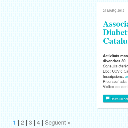
24 MARÇ 2012
Associ
Diabet
Catalu
Activitats ma
divendres 30
,
Consulta dietèt
Lloc: CCVic C
Inscripcions:
a
Preu soci adc: 
Visites concer
Deixa un co
1
|
2
|
3
|
4
|
Següent »