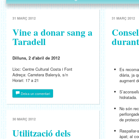
31 MARÇ 2012
31 MARÇ 2012
Vine a donar sang a
Consel
Taradell
durant
Dilluns, 2 d'abril de 2012
Lloc: Centre Cultural Costa i Font
Es recoman
Adreça: Carretera Balenyà, s/n
diària, ja 
Horari: 17 a 21
augment de 
S’aconsell
Deixa un comentari
hidratada.
No són rec
perllongade
30 MARÇ 2012
de protecci
Utilització dels
Raspallar-
àpat; al c