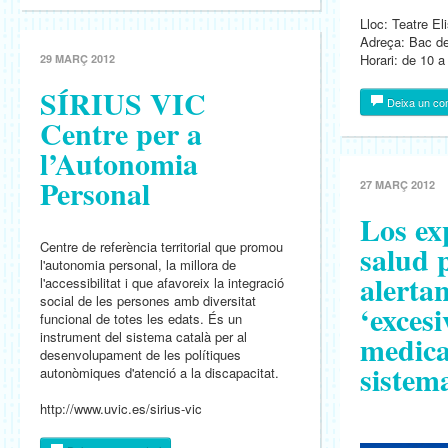
Lloc: Teatre El
Adreça: Bac de
Horari: de 10 a
29 MARÇ 2012
SÍRIUS VIC
Deixa un co
Centre per a
l’Autonomia
Personal
27 MARÇ 2012
Los ex
Centre de referència territorial que promou
salud 
l'autonomia personal, la millora de
alertan
l'accessibilitat i que afavoreix la integració
social de les persones amb diversitat
‘excesi
funcional de totes les edats. És un
instrument del sistema català per al
medica
desenvolupament de les polítiques
sistem
autonòmiques d'atenció a la discapacitat.
http://www.uvic.es/sirius-vic