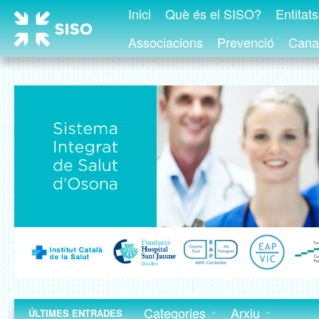
Inici
Què és el SISO?
Entitat
Associacions
Prevenció
Canal
Categories
Arxiu
ÚLTIMES ENTRADES