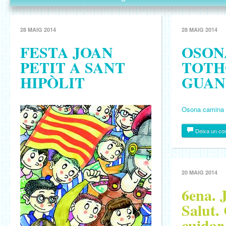
28 MAIG 2014
28 MAIG 2014
FESTA JOAN
OSON
PETIT A SANT
TOTH
HIPÒLIT
GUAN
Osona camina 
Deixa un co
20 MAIG 2014
6ena. 
Salut.
cuidar