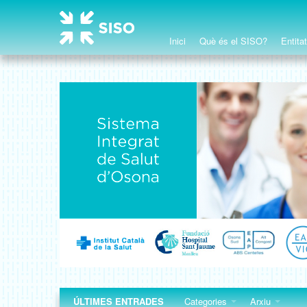
Inici
Què és el SISO?
Entita
ÚLTIMES ENTRADES
Categories
Arxiu