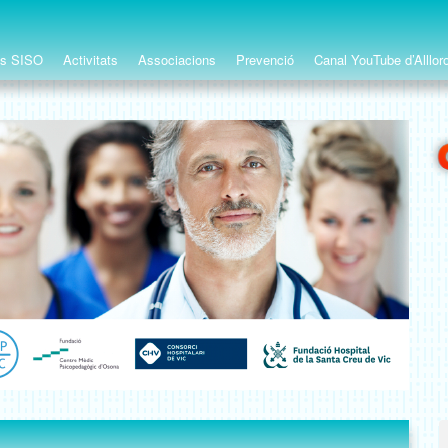
ts SISO
Activitats
Associacions
Prevenció
Canal YouTube d’Alllor