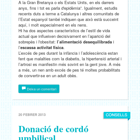
A la Gran Bretanya o els Estats Units, en els darrers
anys, fins i tot es parla d'epidèmia”. Igualment, estudis
recents duts a terme a Catalunya i altres comunitats de
l’Estat espanyol també indiquen que això està succeint
aquí, i molt especialment en els nens.
Hi ha dos aspectes característics de l’estil de vida
actual que influeixen decisivament en l’aparició del
sobrepès i l'obesitat:
l’alimentació desequilibrada
i
l’
escassa activitat física
.
L’excés de pes durant la infància i l’adolescència estan
fent que malalties com la diabetis, la hipertensió arterial i
l’artrosi es manifestin més sovint en la gent jove. A més
a més, un nen amb excés de pes té moltes probabilitats
de convertir-se en un adult obès.
Deixa un comentari
20 FEBRER 2013
Donació de cordó
umbilical