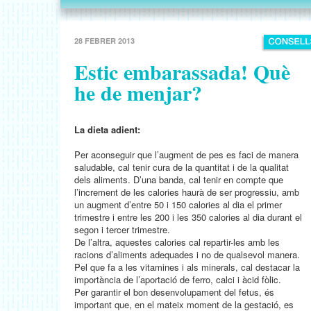
28 FEBRER 2013
Estic embarassada! Què
he de menjar?
La dieta adient:
Per aconseguir que l’augment de pes es faci de manera
saludable, cal tenir cura de la quantitat i de la qualitat
dels aliments. D’una banda, cal tenir en compte que
l’increment de les calories haurà de ser progressiu, amb
un augment d’entre 50 i 150 calories al dia el primer
trimestre i entre les 200 i les 350 calories al dia durant el
segon i tercer trimestre.
De l’altra, aquestes calories cal repartir-les amb les
racions d’aliments adequades i no de qualsevol manera.
Pel que fa a les vitamines i als minerals, cal destacar la
importància de l’aportació de ferro, calci i àcid fòlic.
Per garantir el bon desenvolupament del fetus, és
important que, en el mateix moment de la gestació, es