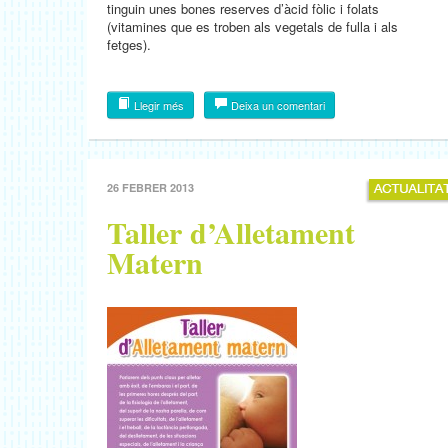
tinguin unes bones reserves d’àcid fòlic i folats
(vitamines que es troben als vegetals de fulla i als
fetges).
Llegir més
Deixa un comentari
26 FEBRER 2013
Taller d’Alletament
Matern