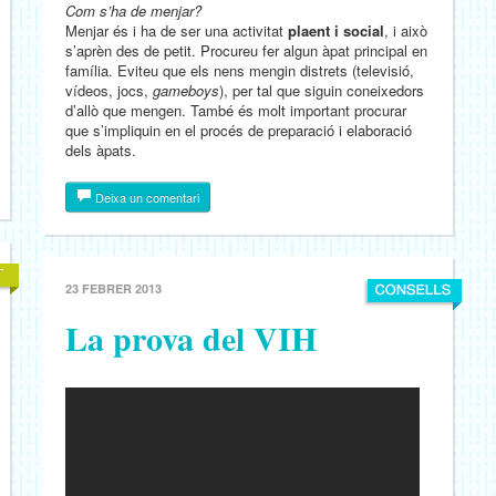
Com s’ha de menjar?
Menjar és i ha de ser una activitat
plaent i social
, i això
s’aprèn des de petit. Procureu fer algun àpat principal en
família. Eviteu que els nens mengin distrets (televisió,
vídeos, jocs,
gameboys
), per tal que siguin coneixedors
d’allò que mengen. També és molt important procurar
que s’impliquin en el procés de preparació i elaboració
dels àpats.
Deixa un comentari
23 FEBRER 2013
La prova del VIH