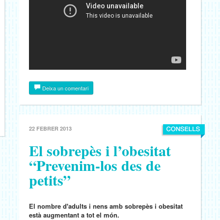
Deixa un comentari
22 FEBRER 2013
El sobrepès i l’obesitat
“Prevenim-los des de
petits”
El nombre d'adults i nens amb sobrepès i obesitat
està augmentant a tot el món.