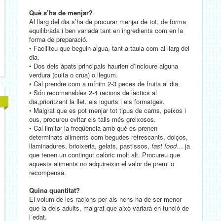
Què s’ha de menjar?
Al llarg del dia s’ha de procurar menjar de tot, de forma
equilibrada i ben variada tant en ingredients com en la
forma de preparació.
• Faciliteu que beguin aigua, tant a taula com al llarg del
dia.
• Dos dels àpats principals haurien d’incloure alguna
verdura (cuita o crua) o llegum.
• Cal prendre com a mínim 2-3 peces de fruita al dia.
• Són recomanables 2-4 racions de làctics al
dia,prioritzant la llet, els iogurts i els formatges.
• Malgrat que es pot menjar tot tipus de carns, peixos i
ous, procureu evitar els talls més greixosos.
• Cal limitar la freqüència amb què es prenen
determinats aliments com begudes refrescants, dolços,
llaminadures, brioixeria, gelats, pastissos,
fast food
… ja
que tenen un contingut calòric molt alt. Procureu que
aquests aliments no adquireixin el valor de premi o
recompensa.
Quina quantitat?
El volum de les racions per als nens ha de ser menor
que la dels adults, malgrat que això variarà en funció de
l´edat.