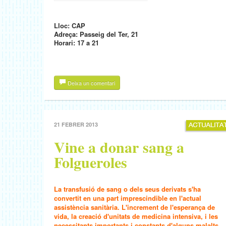
Lloc: CAP
Adreça: Passeig del Ter, 21
Horari: 17 a 21
Deixa un comentari
21 FEBRER 2013
Vine a donar sang a
Folgueroles
La transfusió de sang o dels seus derivats s'ha
convertit en una part imprescindible en l'actual
assistència sanitària. L'increment de l'esperança de
vida, la creació d'unitats de medicina intensiva, i les
necessitants importants i constants d'alguns malalts,