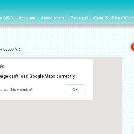
ts SISO
Activitats
Associacions
Prevenció
Canal YouTube d’Alllor
14 08500 Vic
page can't load Google Maps correctly.
OK
 own this website?