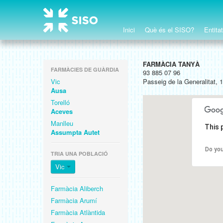
Inici
Què és el SISO?
Entita
FARMÀCIA TANYÀ
FARMÀCIES DE GUÀRDIA
93 885 07 96
Vic
Passeig de la Generalitat, 
Ausa
Torelló
Aceves
Manlleu
This 
Assumpta Autet
Do you
TRIA UNA POBLACIÓ
Vic
Farmàcia Aliberch
Farmàcia Arumí
Farmàcia Atlàntida