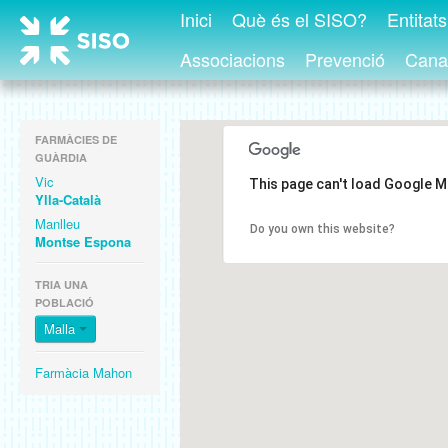
Inici
Què és el SISO?
Entitat
Associacions
Prevenció
Canal
FARMÀCIES DE
GUÀRDIA
Vic
This page can't load Google M
Ylla-Català
Manlleu
Do you own this website?
Montse Espona
TRIA UNA
POBLACIÓ
Malla
Farmàcia Mahon