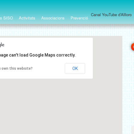
Canal YouTube d’Allloro
ts SISO
Activitats
Associacions
Prevenció
page can't load Google Maps correctly.
OK
 own this website?