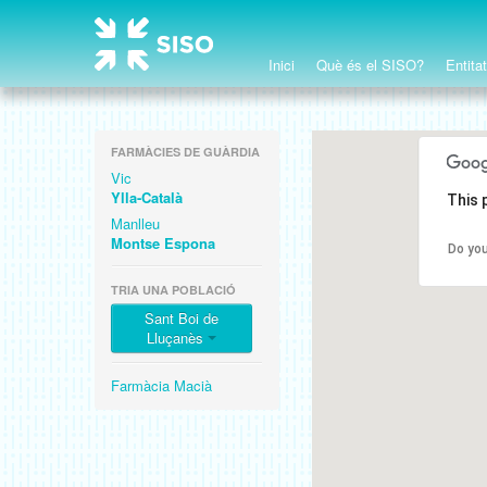
Inici
Què és el SISO?
Entita
FARMÀCIES DE GUÀRDIA
Vic
Ylla-Català
This 
Manlleu
Montse Espona
Do you
TRIA UNA POBLACIÓ
Sant Boi de
Lluçanès
Farmàcia Macià