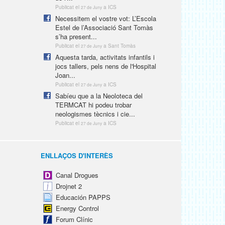
Publicat el
a ICS
27 de Juny
Necessitem el vostre vot: L’Escola
Estel de l’Associació Sant Tomàs
s’ha present...
Publicat el
a Sant Tomàs
27 de Juny
Aquesta tarda, activitats infantils i
jocs tallers, pels nens de l'Hospital
Joan...
Publicat el
a ICS
27 de Juny
Sabíeu que a la Neoloteca del
TERMCAT hi podeu trobar
neologismes tècnics i cie...
Publicat el
a ICS
27 de Juny
ENLLAÇOS D'INTERÈS
Canal Drogues
Drojnet 2
Educación PAPPS
Energy Control
Forum Clínic