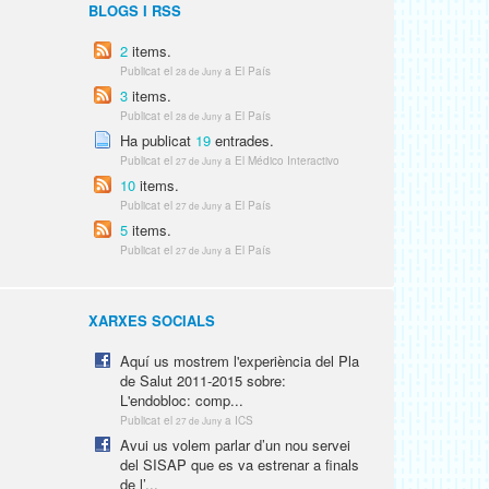
BLOGS I RSS
2
items.
Publicat el
a El País
28 de Juny
3
items.
Publicat el
a El País
28 de Juny
Ha publicat
19
entrades.
Publicat el
a El Médico Interactivo
27 de Juny
10
items.
Publicat el
a El País
27 de Juny
5
items.
Publicat el
a El País
27 de Juny
XARXES SOCIALS
Aquí us mostrem l'experiència del Pla
de Salut 2011-2015 sobre:
L'endobloc: comp...
Publicat el
a ICS
27 de Juny
Avui us volem parlar d’un nou servei
del SISAP que es va estrenar a finals
de l’...