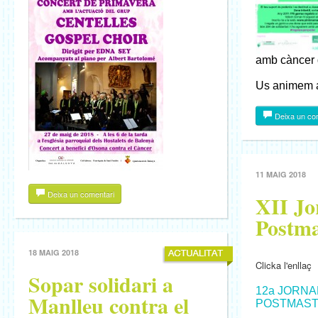
amb càncer
Us animem a 
Deixa un co
11 MAIG 2018
Deixa un comentari
XII Jo
Postma
18 MAIG 2018
Clicka l'enllaç
Sopar solidari a
12a JORNA
Manlleu contra el
POSTMASTE