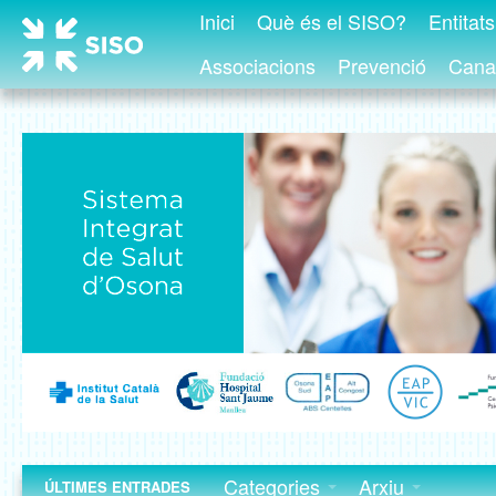
Inici
Què és el SISO?
Entitat
Associacions
Prevenció
Canal
Categories
Arxiu
ÚLTIMES ENTRADES