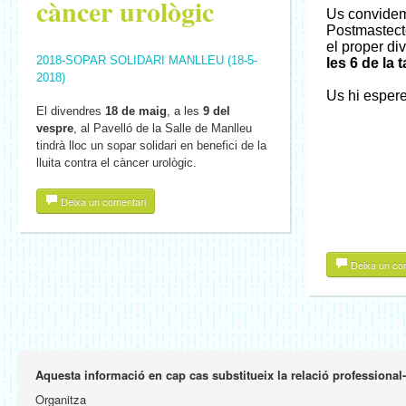
càncer urològic
Us convidem
Postmastect
el proper d
2018-SOPAR SOLIDARI MANLLEU (18-5-
les 6 de la 
2018)
Us hi espere
El divendres
18 de maig
, a les
9 del
vespre
, al Pavelló de la Salle de Manlleu
tindrà lloc un sopar solidari en benefici de la
lluita contra el càncer urològic.
Deixa un comentari
Deixa un co
Aquesta informació en cap cas substitueix la relació professional
Organitza