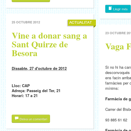
Llegir més
25 OCTUBRE 2012
Vine a donar sang a
23 OCTUBRE 20
Sant Quirze de
Vaga F
Besora
Si no hi ha can
Dissabte, 27 d'octubre de 2012
desconvoqués l
ens facin arrib
farmàcies per o
Lloc: CAP
mínims:
Adreça: Passeig del Ter, 21
Horari: 17 a 21
Farmàcia de g
Carrer del Bis
Deixa un comentari
93 885 61 62
Farmàcia de g