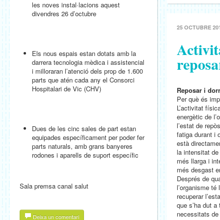
les noves instal·lacions aquest
divendres 26 d’octubre
25 OCTUBRE 20
Activit
Els nous espais estan dotats amb la
reposa
darrera tecnologia mèdica i assistencial
i milloraran l’atenció dels prop de 1.600
parts que atén cada any el Consorci
Hospitalari de Vic (CHV)
Reposar i dor
Per què és imp
L’activitat fís
energètic de l’
l’estat de repò
Dues de les cinc sales de part estan
fatiga durant i 
equipades específicament per poder fer
està directamen
parts naturals, amb grans banyeres
la intensitat d
rodones i aparells de suport específic
més llarga i int
més desgast ene
Després de qual
Sala premsa canal salut
l’organisme té 
recuperar l’esta
que s’ha dut a 
necessitats de
Deixa un comentari