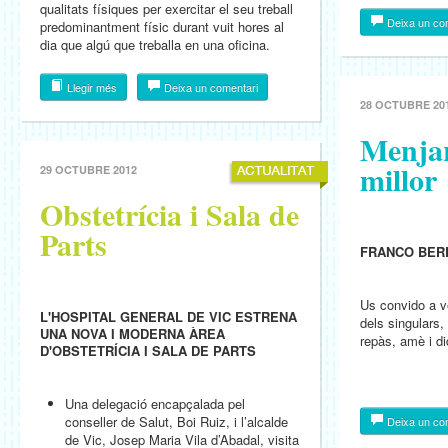
qualitats físiques per exercitar el seu treball
Deixa un co
predominantment físic durant vuit hores al
dia que algú que treballa en una oficina.
Llegir més
Deixa un comentari
28 OCTUBRE 20
Menjar
millor
29 OCTUBRE 2012
Obstetrícia i Sala de
Parts
FRANCO BER
Us convido a v
L'HOSPITAL GENERAL DE VIC ESTRENA
dels singulars,
UNA NOVA I MODERNA ÀREA
repàs, amè i did
D'OBSTETRÍCIA I SALA DE PARTS
Una delegació encapçalada pel
conseller de Salut, Boi Ruiz, i l’alcalde
Deixa un co
de Vic, Josep Maria Vila d’Abadal, visita