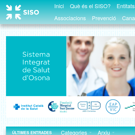
Inici
Què és el SISO?
Entitat
Associacions
Prevenció
Canal
Categories
Arxiu
ÚLTIMES ENTRADES