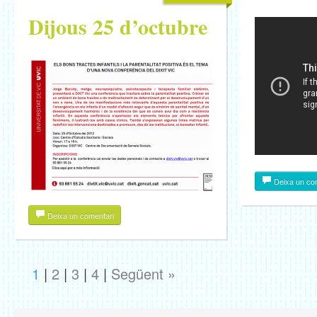
Dijous 25 d’octubre
Deixa un co
Deixa un comentari
1
|
2
|
3
|
4
|
Següent »