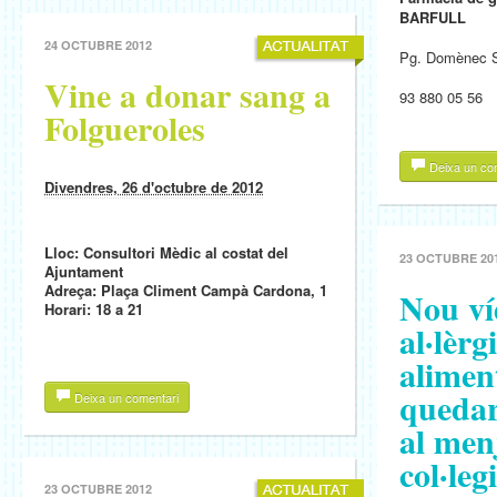
BARFULL
24 OCTUBRE 2012
Pg. Domènec Se
Vine a donar sang a
93 880 05 56
Folgueroles
Deixa un co
Divendres, 26 d'octubre de 2012
Lloc: Consultori Mèdic al costat del
23 OCTUBRE 20
Ajuntament
Adreça: Plaça Climent Campà Cardona, 1
Nou ví
Horari: 18 a 21
al·lèrg
alimen
quedar
Deixa un comentari
al men
col·leg
23 OCTUBRE 2012