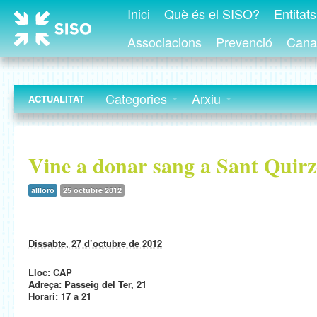
Inici
Què és el SISO?
Entitat
Associacions
Prevenció
Canal
Categories
Arxiu
ACTUALITAT
Vine a donar sang a Sant Quirz
allloro
25 octubre 2012
Dissabte, 27 d’octubre de 2012
Lloc: CAP
Adreça: Passeig del Ter, 21
Horari: 17 a 21