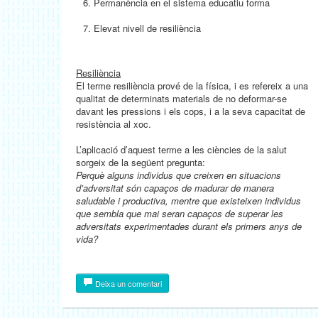
Permanència en el sistema educatiu forma
Elevat nivell de resiliència
Resiliència
El terme resiliència prové de la física, i es refereix a una
qualitat de determinats materials de no deformar-se
davant les pressions i els cops, i a la seva capacitat de
resistència al xoc.
L’aplicació d’aquest terme a les ciències de la salut
sorgeix de la següent pregunta:
Perquè alguns individus que creixen en situacions
d’adversitat són capaços de madurar de manera
saludable i productiva, mentre que existeixen individus
que sembla que mai seran capaços de superar les
adversitats experimentades durant els primers anys de
vida?
Deixa un comentari