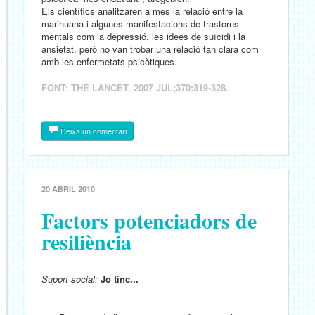
Els científics analitzaren a mes la relació entre la
marihuana i algunes manifestacions de trastorns
mentals com la depressió, les idees de suïcidi i la
ansietat, però no van trobar una relació tan clara com
amb les enfermetats psicòtiques.
FONT: THE LANCET. 2007 JUL;370:319-328.
Deixa un comentari
20 ABRIL 2010
Factors potenciadors de
resiliència
Suport social:
Jo tinc...