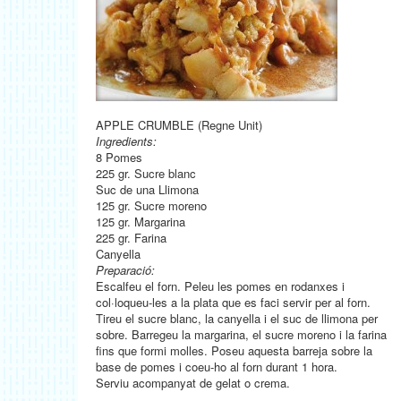
APPLE CRUMBLE (Regne Unit)
Ingredients:
8 Pomes
225 gr. Sucre blanc
Suc de una Llimona
125 gr. Sucre moreno
125 gr. Margarina
225 gr. Farina
Canyella
Preparació:
Escalfeu el forn. Peleu les pomes en rodanxes i
col·loqueu-les a la plata que es faci servir per al forn.
Tireu el sucre blanc, la canyella i el suc de llimona per
sobre. Barregeu la margarina, el sucre moreno i la farina
fins que formi molles. Poseu aquesta barreja sobre la
base de pomes i coeu-ho al forn durant 1 hora.
Serviu acompanyat de gelat o crema.