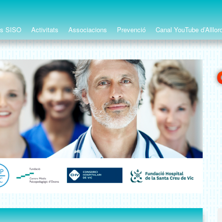
ts SISO
Activitats
Associacions
Prevenció
Canal YouTube d’Alllor