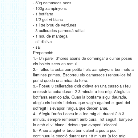
- 50g camasecs secs
- 100g xampinyons
- 1 botifarra
- 1/2 got vi blanc
- 1 litre brou de verdures
- 3 cullerades parmesà ratllat
- 1 nou de mantega
- oli d'oliva
- sal
Preparació:
1.- Un parell d'hores abans de començar a cuinar poseu
els bolets secs en remull.
2.- Talleu la ceba ben petita i els xampinyons ben nets a
làmines primes. Escorreu els camasecs i renteu-los bé
per si queda una mica de terra.
3.- Poseu 3 cullerades d'oli d'oliva en una cassola i feu
enrossir la ceba durant 2-3 minuts a foc mig. Afegiu la
botifarra esmicolada. Quan la botifarra sigui daurada,
afegiu els bolets i deixeu que vagin agafant el gust del
sofregit i s'evapori l'aigua que deixen anar.
4.- Afegiu l'arròs i coeu-lo a foc mig-alt durant 2 ó 3
minuts, sempre remenant amb cura. Tot seguit, banyeu-
lo amb el vi blanc i deixeu que evapori l'alcohol.
5.- Aneu afegint el brou ben calent a poc a poc i
continueu la cocció durant uns 18 minuts (a foc mig,