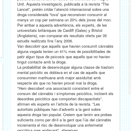
Unit. Aquesta investigació, publicada a la revista “The
Lancet”, pretén cridar l’atenció internacional sobre una
droga considerada “tova” que reconeixen consumir al
menys un cop per setmana un 20% dels joves del mon.
Per arribar a aquesta advertència, els experts, de les
universitats britàniques de Cardiff (Gales) y Bristol
(Anglaterra), van comparar els resultats oferts per 35
estudis realitzats fins l’any 2006.
Van descobrir que aquells que havien consumit cànnabis
alguna vegada tenien un 41% mes de possibilitades de
patir algun tipus de psicosis que aquells que no havien
tingut contacte amb la droga.
La probabilitat de desenvolupar alguna classe de trastorn
mental psicòtic es doblava en el cas de aquells que
consumiren marihuana amb major assiduïtat amb
respecte als que no havien provat mai la droga.
"Hem descobert una associació consistent entre el
consum del cànnabis i símptomes psicòtics, incloent els
desordres psicòtics que comporten discapacitats",
afirmen els experts en l’article de la revista. "Les
autoritats públiques han d’advertir a la gent sobre
aquesta droga tan popular. Creiem que tenim ara probes
suficients como per dir-li a la gent que l’ús del cànnabis
incrementa el risc de desenvolupar una enfermetat
psicòtica mes endavant", afegeixen.