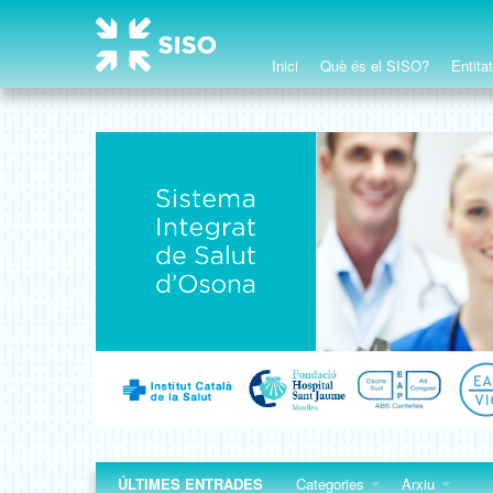
Inici
Què és el SISO?
Entita
ÚLTIMES ENTRADES
Categories
Arxiu