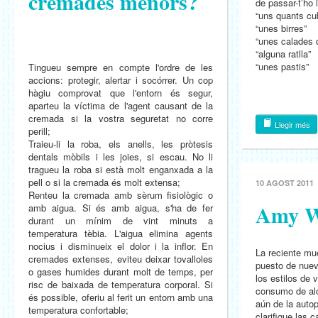
cremades menors?
de passar-t’ho 
“uns quants cu
“unes birres”
“unes calades d
“alguna ratlla”
“unes pastis”
Tingueu sempre en compte l'ordre de les
accions: protegir, alertar i socórrer. Un cop
hàgiu comprovat que l'entorn és segur,
aparteu la víctima de l'agent causant de la
cremada si la vostra seguretat no corre
Llegir més
perill;
Traieu-li la roba, els anells, les pròtesis
dentals mòbils i les joies, si escau. No li
tragueu la roba si està molt enganxada a la
pell o si la cremada és molt extensa;
10 AGOST 2011
Renteu la cremada amb sèrum fisiològic o
Amy W
amb aigua. Si és amb aigua, s'ha de fer
durant un mínim de vint minuts a
temperatura tèbia. L'aigua elimina agents
nocius i disminueix el dolor i la inflor. En
La reciente m
cremades extenses, eviteu deixar tovalloles
puesto de nuev
o gases humides durant molt de temps, per
los estilos de 
risc de baixada de temperatura corporal. Si
consumo de alc
és possible, oferiu al ferit un entorn amb una
aún de la auto
temperatura confortable;
clarifique las 