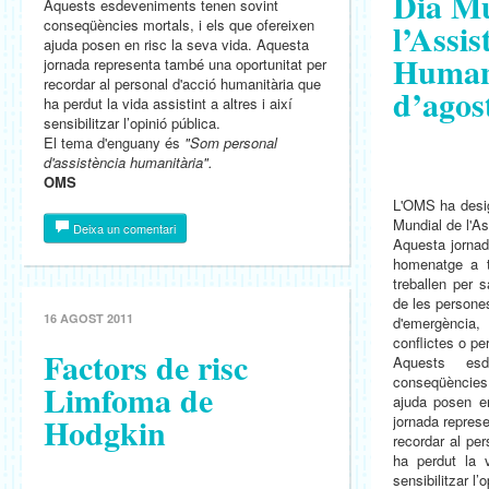
Dia Mu
Aquests esdeveniments tenen sovint
conseqüències mortals, i els que ofereixen
l’Assis
ajuda posen en risc la seva vida. Aquesta
Humani
jornada representa també una oportunitat per
recordar al personal d'acció humanitària que
d’agos
ha perdut la vida assistint a altres i així
sensibilitzar l’opinió pública.
El tema d'enguany és
"Som personal
d'assistència humanitària".
OMS
L'OMS ha desig
Mundial de l'As
Deixa un comentari
Aquesta jornad
homenatge a 
treballen per s
de les persone
16 AGOST 2011
d'emergènci
conflictes o pe
Factors de risc
Aquests esd
conseqüències 
Limfoma de
ajuda posen e
Hodgkin
jornada repres
recordar al pe
ha perdut la v
sensibilitzar l’