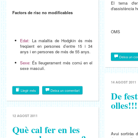
El tema d'e
d'assistència h
Factors de risc no modificables
OMS
Edat:
La malaltia de Hodgkin és més
freqüent en persones d’entre 15 i 34
anys i en persones de més de 55 anys.
Deixa un co
Sexe:
És lleugerament més comú en el
sexe masculí.
14 AGOST 2011
Llegir més
Deixa un comentari
De fes
olles!!!
12 AGOST 2011
Què cal fer en les
Avui sortiràs 