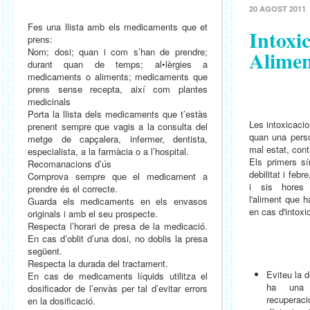
20 AGOST 2011
Fes una llista amb els medicaments que et
Intoxi
prens:
Nom; dosi; quan i com s’han de prendre;
Alimen
durant quan de temps; al•lèrgies a
medicaments o aliments; medicaments que
prens sense recepta, així com plantes
medicinals
Porta la llista dels medicaments que t’estàs
Les intoxicaci
prenent sempre que vagis a la consulta del
quan una pers
metge de capçalera, infermer, dentista,
mal estat, cont
especialista, a la farmàcia o a l’hospital.
Els primers s
Recomanacions d’ús
debilitat i feb
Comprova sempre que el medicament a
i sis hores 
prendre és el correcte.
l'aliment que 
Guarda els medicaments en els envasos
en cas d'intoxi
originals i amb el seu prospecte.
Respecta l’horari de presa de la medicació.
En cas d’oblit d’una dosi, no doblis la presa
següent.
Respecta la durada del tractament.
Eviteu la 
En cas de medicaments líquids utilitza el
ha una m
dosificador de l’envàs per tal d’evitar errors
recupera
en la dosificació.