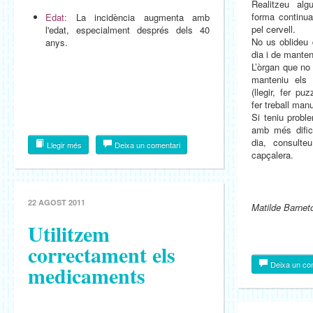
Realitzeu alg
forma continu
Edat:
La incidència augmenta amb
pel cervell.
l'edat, especialment després dels 40
No us oblideu
anys.
dia i de manteni
L’òrgan que no 
manteniu els
(llegir, fer pu
fer treball manu
Si teniu probl
amb més dific
dia, consult
Llegir més
Deixa un comentari
capçalera.
22 AGOST 2011
Matilde Barnet
Utilitzem
correctament els
Deixa un co
medicaments