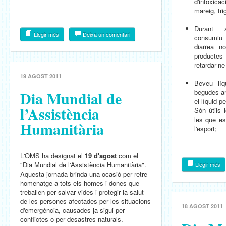
d'intoxica
mareig, tri
Durant a
Llegir més
Deixa un comentari
consumiu 
diarrea n
producte
retardar-ne
19 AGOST 2011
Beveu líq
Dia Mundial de
begudes am
el líquid p
l’Assistència
Són útils
les que es
Humanitària
l'esport;
L'OMS ha designat el
19 d'agost
com el
"Dia Mundial de l'Assistència Humanitària".
Llegir més
Aquesta jornada brinda una ocasió per retre
homenatge a tots els homes i dones que
treballen per salvar vides i protegir la salut
de les persones afectades per les situacions
18 AGOST 2011
d'emergència, causades ja sigui per
conflictes o per desastres naturals.