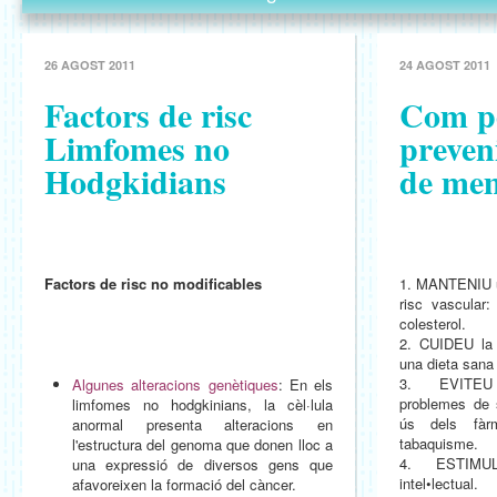
26 AGOST 2011
24 AGOST 2011
Factors de risc
Com p
Limfomes no
preven
Hodgkidians
de me
Factors de risc no modificables
1. MANTENIU un
risc vascular:
colesterol.
2. CUIDEU la v
una dieta sana 
3. EVITEU 
Algunes alteracions genètiques
: En els
problemes de 
limfomes no hodgkinians, la cèl·lula
ús dels fàrm
anormal presenta alteracions en
tabaquisme.
l'estructura del genoma que donen lloc a
4. ESTIMULE
una expressió de diversos gens que
intel•lectual.
afavoreixen la formació del càncer.