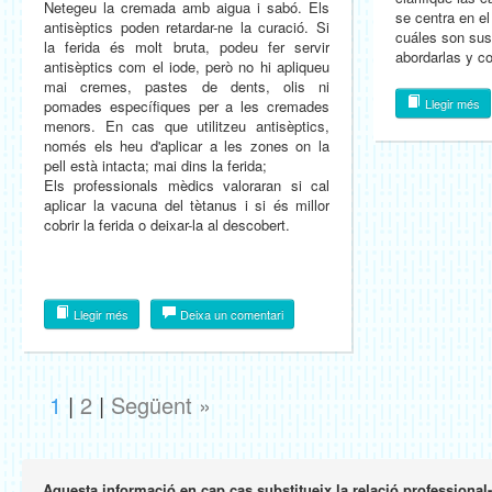
Netegeu la cremada amb aigua i sabó. Els
se centra en e
antisèptics poden retardar-ne la curació. Si
cuáles son sus
la ferida és molt bruta, podeu fer servir
abordarlas y co
antisèptics com el iode, però no hi apliqueu
mai cremes, pastes de dents, olis ni
Llegir més
pomades específiques per a les cremades
menors. En cas que utilitzeu antisèptics,
només els heu d'aplicar a les zones on la
pell està intacta; mai dins la ferida;
Els professionals mèdics valoraran si cal
aplicar la vacuna del tètanus i si és millor
cobrir la ferida o deixar-la al descobert.
Llegir més
Deixa un comentari
1
|
2
|
Següent »
Aquesta informació en cap cas substitueix la relació professional