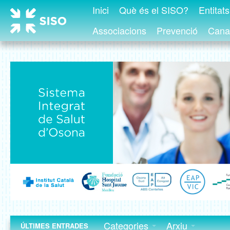
Inici
Què és el SISO?
Entitat
Associacions
Prevenció
Canal
Categories
Arxiu
ÚLTIMES ENTRADES