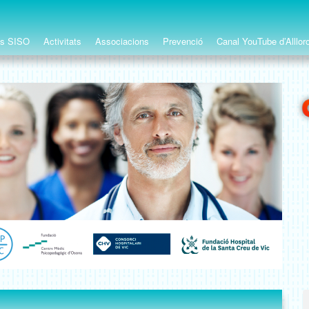
ts SISO
Activitats
Associacions
Prevenció
Canal YouTube d’Alllor