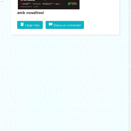
amb nosaltres!
Llegir més
Deixa un comentari