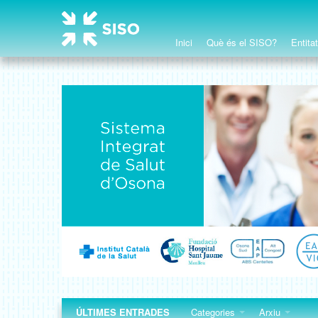
Inici
Què és el SISO?
Entita
ÚLTIMES ENTRADES
Categories
Arxiu