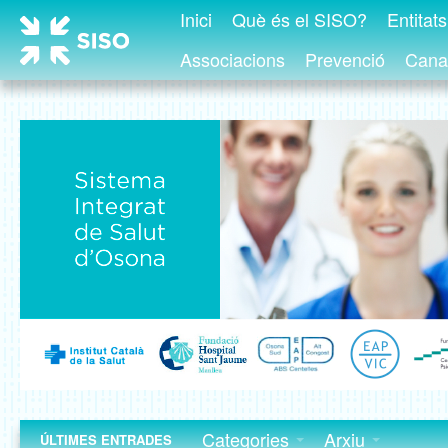
Inici
Què és el SISO?
Entitat
Associacions
Prevenció
Canal
Categories
Arxiu
ÚLTIMES ENTRADES