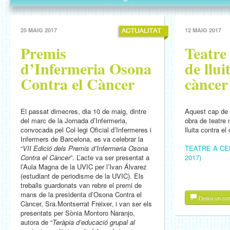
25 MAIG 2017
12 MAIG 2017
Premis
Teatre 
d’Infermeria Osona
de llui
Contra el Càncer
càncer
El passat dimecres, dia 10 de maig, dintre
Aquest cap de
del marc de la Jornada d’Infermeria,
obra de teatre 
convocada pel Col·legi Oficial d’Infermeres i
lluita contra el
Infermers de Barcelona, es va celebrar la
“
VII Edició dels Premis d’Infermeria Osona
TEATRE A CEN
Contra el Càncer
”. L’acte va ser presentat a
2017)
l’Aula Magna de la UVIC per l’Ivan Álvarez
(estudiant de periodisme de la UVIC). Els
treballs guardonats van rebre el premi de
mans de la presidenta d’Osona Contra el
Deixa un co
Càncer, Sra.Montserrat Freixer, i van ser els
presentats per Sònia Montoro Naranjo,
autora de “
Teràpia d’educació grupal al