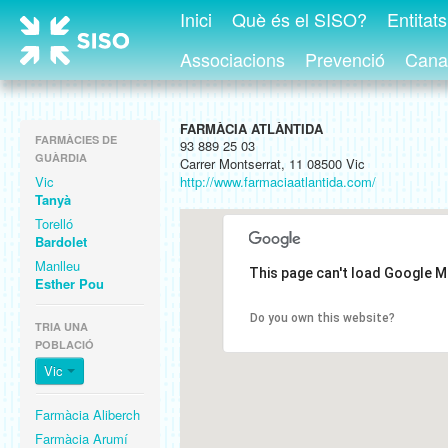
Inici
Què és el SISO?
Entitat
Associacions
Prevenció
Canal
FARMÀCIA ATLÀNTIDA
FARMÀCIES DE
93 889 25 03
GUÀRDIA
Carrer Montserrat, 11 08500 Vic
Vic
http://www.farmaciaatlantida.com/
Tanyà
Torelló
Bardolet
Manlleu
This page can't load Google M
Esther Pou
Do you own this website?
TRIA UNA
POBLACIÓ
Vic
Farmàcia Aliberch
Farmàcia Arumí