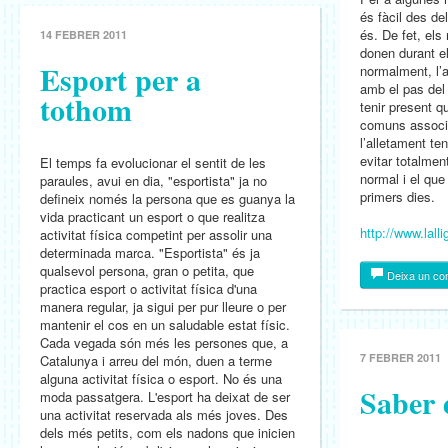
és fàcil des del
és. De fet, el
14 FEBRER 2011
donen durant el
Esport per a
normalment, l’a
amb el pas del
tothom
tenir present q
comuns associa
l’alletament te
evitar totalmen
El temps fa evolucionar el sentit de les
normal i el que
paraules, avui en dia, "esportista" ja no
primers dies.
defineix només la persona que es guanya la
vida practicant un esport o que realitza
http://www.lall
activitat física competint per assolir una
determinada marca. "Esportista" és ja
qualsevol persona, gran o petita, que
Deixa un co
practica esport o activitat física d'una
manera regular, ja sigui per pur lleure o per
mantenir el cos en un saludable estat físic.
Cada vegada són més les persones que, a
7 FEBRER 2011
Catalunya i arreu del món, duen a terme
alguna activitat física o esport. No és una
Saber 
moda passatgera. L'esport ha deixat de ser
una activitat reservada als més joves. Des
dels més petits, com els nadons que inicien