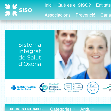
Inici
Què és el SISO?
Entitat
Associacions
Prevenció
Canal
Categories
Arxiu
ÚLTIMES ENTRADES