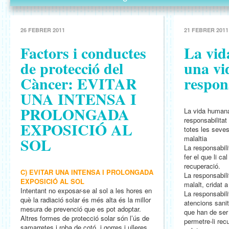
26 FEBRER 2011
21 FEBRER 2011
Factors i conductes
La vid
de protecció del
una vi
Càncer: EVITAR
respo
UNA INTENSA I
PROLONGADA
La vida humana
responsabilitat
EXPOSICIÓ AL
totes les seves
SOL
malaltia
La responsabili
fer el que li cal
recuperació.
C) EVITAR UNA INTENSA I PROLONGADA
La responsabilit
EXPOSICIÓ AL SOL
malalt, cridat a
Intentant no exposar-se al sol a les hores en
La responsabili
què la radiació solar és més alta és la millor
atencions sani
mesura de prevenció que es pot adoptar.
que han de ser 
Altres formes de protecció solar són l’ús de
permetre-li rec
samarretes i roba de cotó, i gorres i ulleres