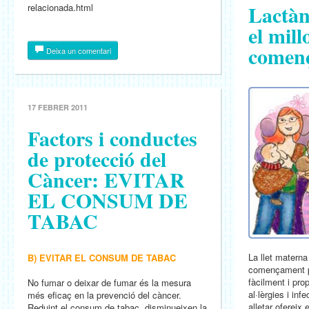
Lactàn
relacionada.html
el mill
comen
Deixa un comentari
17 FEBRER 2011
Factors i conductes
de protecció del
Càncer: EVITAR
EL CONSUM DE
TABAC
La llet materna
B) EVITAR EL CONSUM DE TABAC
començament pe
fàcilment i pro
No fumar o deixar de fumar és la mesura
al·lèrgies i in
més eficaç en la prevenció del càncer.
alletar ofereix 
Reduint el consum de tabac, disminueixen la