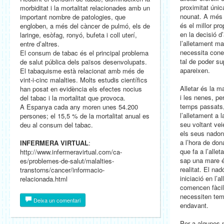
proximitat únic
morbiditat i la mortalitat relacionades amb un
nounat. A més 
important nombre de patologies, que
és el millor pr
engloben, a més del càncer de pulmó, els de
en la decisió d
laringe, esòfag, ronyó, bufeta i coll uterí,
l’alletament ma
entre d’altres.
necessita cone
El consum de tabac és el principal problema
tal de poder su
de salut pública dels països desenvolupats.
apareixen.
El tabaquisme està relacionat amb més de
vint-i-cinc malalties. Molts estudis científics
Alletar és la m
han posat en evidència els efectes nocius
i les nenes, pe
del tabac i la mortalitat que provoca.
temps passats,
A Espanya cada any moren unes 54.200
l’alletament a 
persones; el 15,5 % de la mortalitat anual es
seu voltant ve
deu al consum del tabac.
els seus nadon
a l’hora de don
INFERMERA VIRTUAL
:
que fa a l’alle
http://www.infermeravirtual.com/ca-
sap una mare é
es/problemes-de-salut/malalties-
realitat. El na
transtorns/cancer/informacio-
iniciació en l’
relacionada.html
comencen fàcil
necessiten temp
Deixa un comentari
endavant.
Per a algunes 