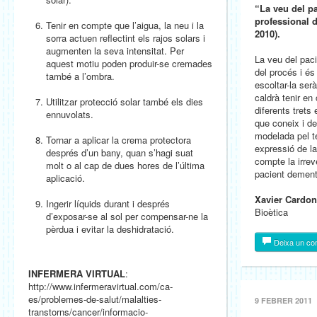
“La veu del pa
professional d
Tenir en compte que l’aigua, la neu i la
2010).
sorra actuen reflectint els rajos solars i
augmenten la seva intensitat. Per
La veu del paci
aquest motiu poden produir-se cremades
del procés i és
també a l’ombra.
escoltar-la serà
caldrà tenir e
Utilitzar protecció solar també els dies
diferents trets 
ennuvolats.
que coneix i de
modelada pel t
Tornar a aplicar la crema protectora
expressió de l
després d’un bany, quan s’hagi suat
compte la irreve
molt o al cap de dues hores de l’última
pacient dement
aplicació.
Xavier Cardon
Ingerir líquids durant i després
Bioètica
d’exposar-se al sol per compensar-ne la
pèrdua i evitar la deshidratació.
Deixa un co
INFERMERA VIRTUAL
:
http://www.infermeravirtual.com/ca-
es/problemes-de-salut/malalties-
9 FEBRER 2011
transtorns/cancer/informacio-