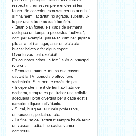
respectant les seves preferències si les
tenen. No accepteu excuses per no anar-hi i
si finalment l’activitat no agrada, substituïu-
la per una altra més satisfactòria.
• Quan planifiqueu els caps de setmana,
dediqueu un temps a propostes “actives”,
com per exemple: passejar, caminar, jugar a
pilota, a fet i amagar, anar en bicicleta,
buscar bolets o fer algun esport.
Divertiu-vos fent exercici!
En aquestes edats, la família és el principal
referent!
• Procureu limitar el temps que passen
davant la TV, consola o altres jocs
sedentaris. Si el nen té excés de pes…
• Independentment de les habilitats de
cadascú, sempre es pot trobar una activitat
adequada i prou divertida per a cada edat i
característiques individuals.
• Si cal, busqueu ajut dels professors,
entrenadors, pediatres, etc.
• La finalitat de l’activitat sempre ha de tenir
un vessant lúdic, i no exclusivament
competitiu.