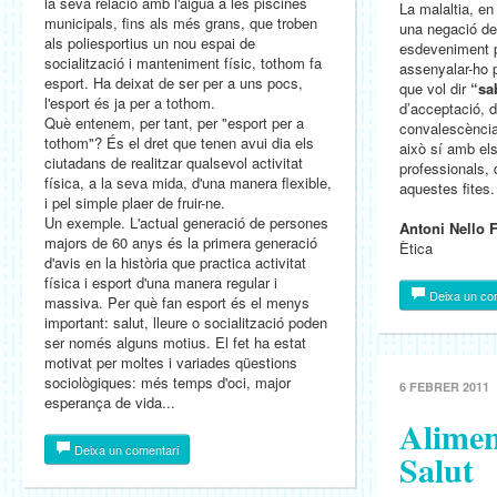
la seva relació amb l'aigua a les piscines
La malaltia, en
municipals, fins als més grans, que troben
una negació de 
als poliesportius un nou espai de
esdeveniment p
socialització i manteniment físic, tothom fa
assenyalar-ho p
esport. Ha deixat de ser per a uns pocs,
que vol dir
“sa
l'esport és ja per a tothom.
d’acceptació, d
Què entenem, per tant, per "esport per a
convalescència
tothom"? És el dret que tenen avui dia els
això sí amb els
ciutadans de realitzar qualsevol activitat
professionals, 
física, a la seva mida, d'una manera flexible,
aquestes fites.
i pel simple plaer de fruir-ne.
Un exemple. L'actual generació de persones
Antoni Nello 
majors de 60 anys és la primera generació
Ètica
d'avis en la història que practica activitat
física i esport d'una manera regular i
Deixa un co
massiva. Per què fan esport és el menys
important: salut, lleure o socialització poden
ser només alguns motius. El fet ha estat
motivat per moltes i variades qüestions
sociològiques: més temps d'oci, major
6 FEBRER 2011
esperança de vida...
Alimen
Deixa un comentari
Salut