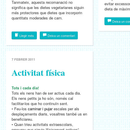
Tanmateix, aquesta recomanació no
evitar excessos
significa que les dietes vegetarianes siguin
dieta de màxim
més protectores que dietes que incorporin
quantitats moderades de carn.
Deixa un co
Llegir més
Deixa un comentari
7 FEBRER 2011
Activitat física
Tots i cada dia!
Tots els nens han de ser actius cada dia.
Els nens petits ja ho són, només cal
facilitar-los que ho continuïn sent.
• Feu-los
caminar i pujar
escales per als
desplaçaments diaris, vosaltres també us en
beneficiareu.
• Quan trieu activitats extraescolars,
procureu que siguin “físicament actives”,