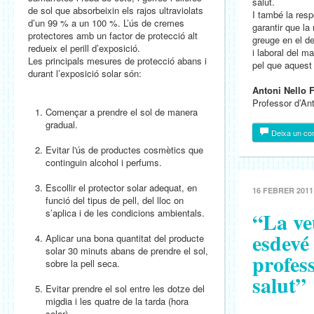
salut.
de sol que absorbeixin els rajos ultraviolats
I també la resp
d’un 99 % a un 100 %. L’ús de cremes
garantir que la 
protectores amb un factor de protecció alt
greuge en el d
redueix el perill d’exposició.
i laboral del ma
Les principals mesures de protecció abans i
pel que aquest 
durant l’exposició solar són:
Antoni Nello 
Professor d’Ant
Començar a prendre el sol de manera
gradual.
Deixa un co
Evitar l'ús de productes cosmètics que
continguin alcohol i perfums.
Escollir el protector solar adequat, en
16 FEBRER 2011
funció del tipus de pell, del lloc on
s’aplica i de les condicions ambientals.
“La ve
esdevé 
Aplicar una bona quantitat del producte
solar 30 minuts abans de prendre el sol,
profess
sobre la pell seca.
salut”
Evitar prendre el sol entre les dotze del
migdia i les quatre de la tarda (hora
solar).