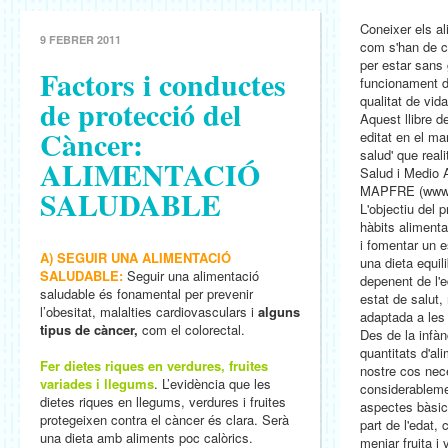
Coneixer els al
9 FEBRER 2011
com s'han de co
per estar sans 
Factors i conductes
funcionament de
qualitat de vida
de protecció del
Aquest llibre d
Càncer:
editat en el ma
salud' que reali
ALIMENTACIÓ
Salud i Medio
MAPFRE (www.v
SALUDABLE
L'objectiu del 
hàbits alimentar
i fomentar un e
A) SEGUIR UNA ALIMENTACIÓ
una dieta equi
SALUDABLE:
Seguir una alimentació
depenent de l'e
saludable és fonamental per prevenir
estat de salut,
l’obesitat, malalties cardiovasculars i
alguns
adaptada a les
tipus de càncer,
com el colorectal.
Des de la infànc
quantitats d'al
Fer dietes riques en verdures, fruites
nostre cos nec
variades i llegums
. L’evidència que les
considerableme
dietes riques en llegums, verdures i fruites
aspectes bàsic
protegeixen contra el càncer és clara. Serà
part de l'edat,
una dieta amb aliments poc calòrics.
menjar fruita i