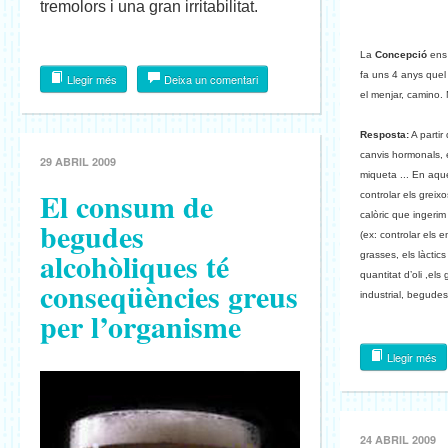
tremolors i una gran irritabilitat.
La
Concepció
ens 
fa uns 4 anys que
Llegir més
Deixa un comentari
el menjar, camino. 
Resposta:
A parti
canvis hormonals, 
29 ABRIL 2009
miqueta ... En aque
El consum de
controlar els greix
calòric que ingerim
begudes
(ex: controlar els 
alcohòliques té
grasses, els làctic
quantitat d’oli ,els
conseqüències greus
industrial, begudes
per l’organisme
Llegir més
24 ABRIL 2009