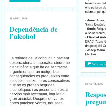
telenoticies de
ens parlaran de
sobretot pel qu
29 ABRIL 2009
·
Anna Ribas
,
Santa Eugènia
Dependència de
·
Sònia Reig
, 
a Salut Mental,
l’alcohol
·
Elisabet Aule
DRAC (Atenció 
drogues) del C
·
Josep Maria T
Manlleu.
La retirada de l'alcohol d'un pacient
desencadena un aparatós síndrome
Deixa un co
d'abstinència que ha de ser tractat
urgentment per un metge. Les
conseqüències es produeixen entre
les dotze i setze hores consecutives
28 ABRIL 2009
que no es prenen begudes
alcohòliques i es presenta un estat
Respos
nerviós molt accentuat, inquietud i
pregun
gran ansietat. Després de varies
hores pateixen vòmits, nàusees,