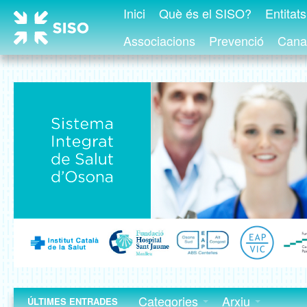
Inici
Què és el SISO?
Entitat
Associacions
Prevenció
Canal
Categories
Arxiu
ÚLTIMES ENTRADES