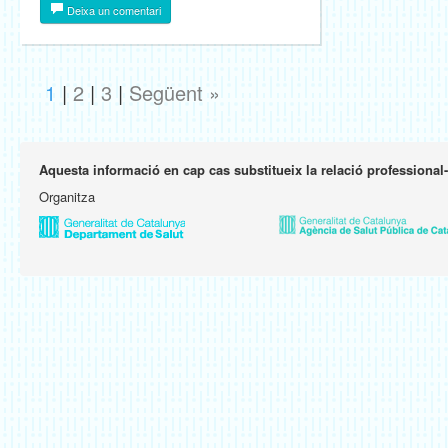
Deixa un comentari
1
|
2
|
3
|
Següent »
Aquesta informació en cap cas substitueix la relació professional
Organitza