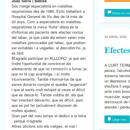
Joan Serra i Batlles
Sóc metge especialista en malalties
respiratòries des de 1985. Estic treballant a
Deixa un co
l'hospital General de Vic des de fa més de
20 anys. Com a especialista en malalties
respiratòries la meva "lluita" diària és la
d'informar als pacients dels efectes nocius
del tabac, ja que cada dia estem veien més
29 ABRIL 2009
malalties provocades pel tabac, que podrien
Efectes
ser evitables i a vegades, al descobrir-ho, ja
és tard.
M'agrada participar en ALLLORO, ja que així
tindré l'oportunitat de convèncer als
A CURT TERMIN
adolescents de que no comenci'n a fumar, ja
pensa, l'alcoho
que no té cap avantatge, i si molts
sistema nerviós
inconvenients. També informar-los de que
un depressor, d
sense donar-te compte et quedes "enganxat"
d'eufòria li se
i que et sents molt estúpid al veure el difícil
amb visió borro
que es deixar-lo. També voldria dir, als que
muscular, augm
han intentant deixar-ho, que és difícil, però
disminució de 
que es pot fer (actualment disposen de
atendre i pèrdu
moltes ajudes).
Gran part del meu temps el dedico a la feina
Llegir més
, perquè m'agrada.
Altres aficions són els viatges, el mar i