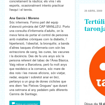
concretament la nàutica; els vins i els
esports, ocasionalment intento practicar
l'esqui i el tennis.
29 ABRIL 2009
Ana Garcia i Moreno
Tertúl
Sóc infermera. Formo part del equip
taronj
d’atenció primària del CAP MANLLEU. Porto
una consulta d’infermeria d’adults, on la
meva feina és portar el control de persones
amb malalties cròniques com la diabetis, l’
hipertensió, l’obesitat, la bronquitis; a banda
d’altres tasques d’infermeria com són les
extraccions de sang, les cures, les vacunes
i la docència. Des de fa uns anys sóc la
persona referent del tabac de l’Àrea Bàsica.
Vaig néixer a Barcelona, però fa molt anys
que resideixo a la comarca, sóc mare de
dos nois i les meves aficions, són viatjar,
nedar, esquiar i sobretot anar en bici,
pertanyo a un grup de dones ciclistes que
ens diem “les Fletxes Grogues” que durant
una setmana al any pedalem pels diferents
Camins de Santiago.
Dijous dia
18 d
Deixa un comentari