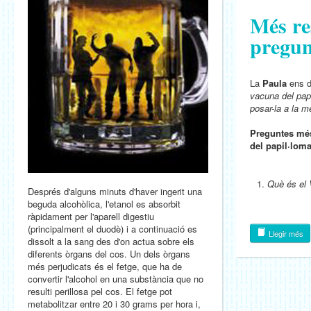
Més re
pregun
La
Paula
ens d
vacuna del pa
posar-la a la me
Preguntes més
del papil·lom
Què és el
Després d'alguns minuts d'haver ingerit una
beguda alcohòlica, l'etanol es absorbit
ràpidament per l'aparell digestiu
(principalment el duodè) i a continuació es
Llegir més
dissolt a la sang des d'on actua sobre els
diferents òrgans del cos. Un dels òrgans
més perjudicats és el fetge, que ha de
convertir l'alcohol en una substància que no
resulti perillosa pel cos. El fetge pot
metabolitzar entre 20 i 30 grams per hora i,