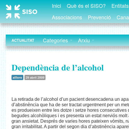
Inici
Què és el SISO?
Entitat
Associacions
Prevenció
Canal
Categories
Arxiu
ACTUALITAT
Dependència de l’alcohol
allloro
29 abril 2009
La retirada de l’alcohol d’un pacient desencadena un ap
d’abstinència que ha de ser tractat urgentment per un m
es produeixen entre les dotze i setze hores consecutives
begudes alcohòliques i es presenta un estat nerviós molt 
gran ansietat. Després de varies hores pateixen vòmits, n
gran irritabilitat.
A partir del segon dia d’abstinència aparei