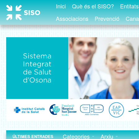
Inici
Què és el SISO?
Entitat
Associacions
Prevenció
Canal
Categories
Arxiu
ÚLTIMES ENTRADES