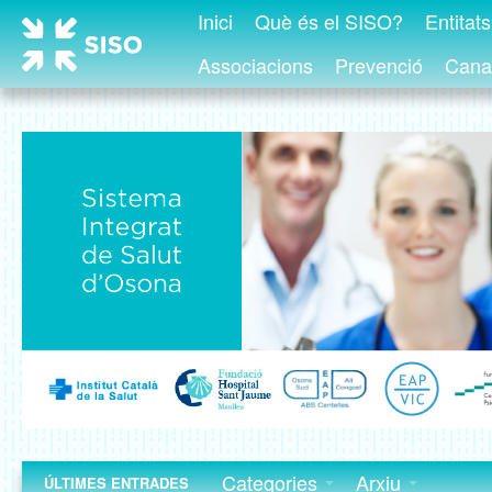
Inici
Què és el SISO?
Entitat
Associacions
Prevenció
Canal
Categories
Arxiu
ÚLTIMES ENTRADES