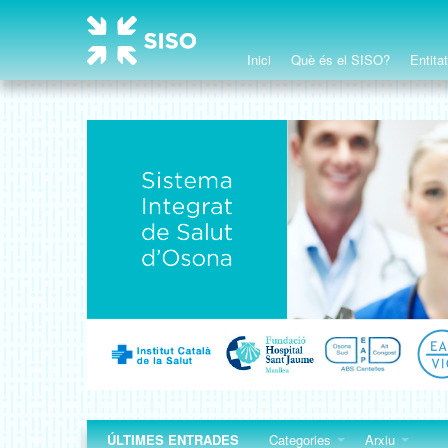
Inici
Què és el SISO?
Entita
ÚLTIMES ENTRADES
Categories
Arxiu