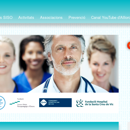
ts SISO
Activitats
Associacions
Prevenció
Canal YouTube d’Alllor