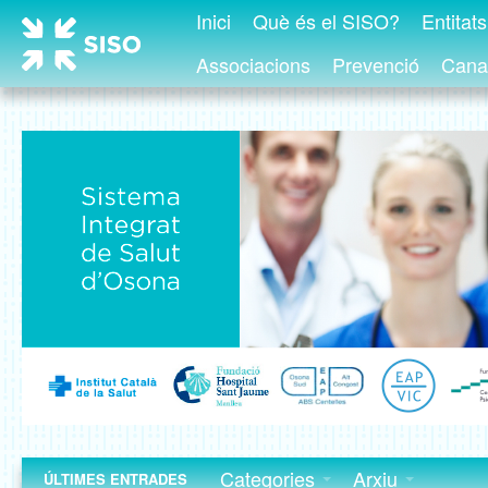
Inici
Què és el SISO?
Entitat
Associacions
Prevenció
Canal
Categories
Arxiu
ÚLTIMES ENTRADES