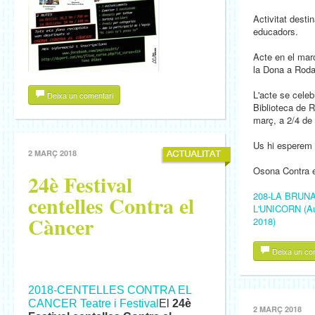
Activitat destin
educadors.
Acte en el marc
la Dona a Roda
L'acte se celeb
Deixa un comentari
Biblioteca de R
març, a 2/4 de 
Us hi esperem
2 MARÇ 2018
Osona Contra 
24è Festival
208-LA BRUN
centelles Contra el
L'UNICORN (Aud
Càncer
2018)
Deixa un co
2018-CENTELLES CONTRA EL
CANCER Teatre i Festival
El
24è
2 MARÇ 2018