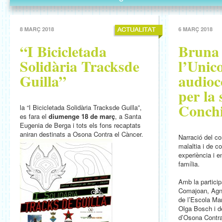
8 MARÇ 2018
6 MARÇ 2018
“I Bicicletada
Bruna 
Solidària Tracksde
l’Unic
Guilla”
audioc
per la
Conch
la “I Bicicletada Solidària Tracksde Guilla”,
es fara el
diumenge 18 de març
, a Santa
Eugenia de Berga i tots els fons recaptats
aniran destinats a Osona Contra el Càncer.
Narració del con
malaltia i de 
experiència i e
família.
Amb la particip
Comajoan, Agn
de l’Escola Mar
Olga Bosch i d
d’Osona Contra