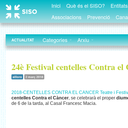
Inici
Què és el SISO?
Entitat
Associacions
Prevenció
Canal
Categories
Arxiu
ACTUALITAT
24è Festival centelles Contra el
allloro
2 març 2018
2018-CENTELLES CONTRA EL CANCER Teatre i Festiv
centelles Contra el Càncer
, se celebrarà el proper
dium
de 6 de la tarda, al Casal Francesc Macia.