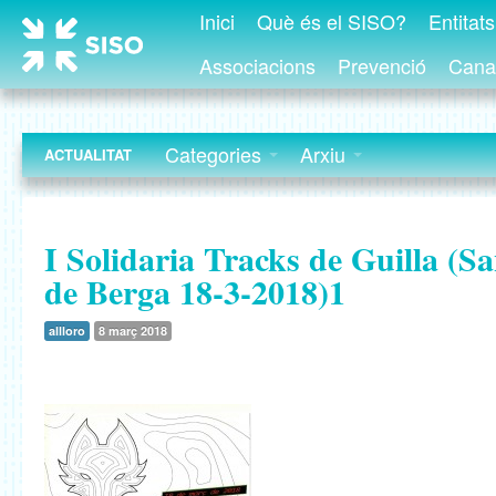
Inici
Què és el SISO?
Entitat
Associacions
Prevenció
Canal
Categories
Arxiu
ACTUALITAT
I Solidaria Tracks de Guilla (S
de Berga 18-3-2018)1
allloro
8 març 2018