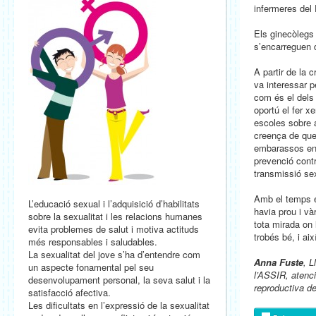
infermeres del
Els ginecòlegs 
s’encarreguen d
A partir de la c
va interessar p
com és el dels 
oportú el fer x
escoles sobre a
creença de que 
embarassos ent
prevenció contr
transmissió sex
Amb el temps e
L’educació sexual i l’adquisició d’habilitats
havia prou i và
sobre la sexualitat i les relacions humanes
tota mirada on 
evita problemes de salut i motiva actituds
trobés bé, i ai
més responsables i saludables.
La sexualitat del jove s’ha d’entendre com
Anna Fuste
, L
un aspecte fonamental pel seu
l’ASSIR, atenci
desenvolupament personal, la seva salut i la
reproductiva d
satisfacció afectiva.
Les dificultats en l’expressió de la sexualitat