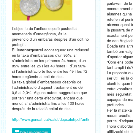
parlàvem de la
concretament de
alumnes quina 
referien al pe
aixecar quasi t
L’objectiu de l’anticoncepció postcoital,
la pissarra de
anomenada d’emergència, és la
exactament per
prevenció d’un embaràs després d’un coit no
de can Anglada
protegit.
Boada uns altr
El
levonorgestrel
aconsegueix una reducció
també em vaig 
en la taxa d’embarassos d’un 95%, si
d’aportar algu
s’administra en les primeres 24 hores; d’un
“Com ens pode
85% entre les 25 i les 48 hores i, d’un 58%
tant ampli i ric
si l’administració té lloc entre les 49 i les 72
La proposta qu
hores següents al coit de risc.
ser útil, és la 
La taxa global d’embarassos després de
científic quan 
l’administració d’aquest tractament és del
entre vosaltre
0,8 al 2,3%. Alguns autors suggereixen que
més seguretat 
pot tenir una certa efectivitat, encara que
capaços de ma
menor, si s’administra fins a les 120 hores
profundes.
després de la relació coital de risc.
Per la mateixa
recurs pràctic,
http://www.gencat.cat/salut/depsalut/pdf/anticoncepcio.pdf
per tal d’adquir
l’hora d’abordar
utilització del 
Deixa un comentari