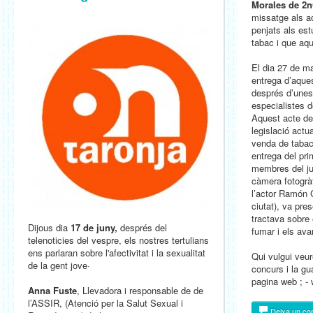
Morales de 2
missatge als a
penjats als est
tabac i que aq
El dia 27 de ma
entrega d’aques
després d’unes
especialistes 
Aquest acte d
legislació actu
venda de tabac
entrega del pri
membres del ju
càmera fotogràf
l’actor Ramón G
ciutat), va pres
tractava sobre
Dijous dia
17 de juny,
després
del
fumar i els ava
telenoticies del vespre,
els nostres tertulians
ens parlaran sobre l'afectivitat i la sexualitat
Qui vulgui veur
de la gent jove·
concurs i la gu
pagina web ; -
Anna Fuste
, Llevadora i responsable de de
l’ASSIR, (Atenció per la Salut Sexual i
Deixa un co