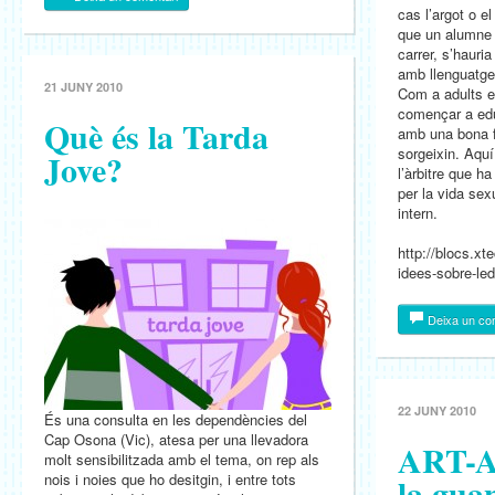
cas l’argot o e
que un alumne u
carrer, s’hauri
amb llenguatge 
21 JUNY 2010
Com a adults 
començar a edu
Què és la Tarda
amb una bona 
sorgeixin. Aqu
Jove?
l’àrbitre que h
per la vida sex
intern.
http://blocs.xt
idees-sobre-led
Deixa un co
22 JUNY 2010
És una consulta en les dependències del
Cap Osona (Vic), atesa per una llevadora
ART-A
molt sensibilitzada amb el tema, on rep als
nois i noies que ho desitgin, i entre tots
la gua