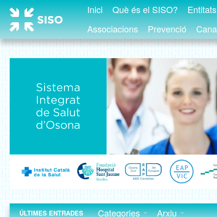
Inici
Què és el SISO?
Entitat
Associacions
Prevenció
Canal
Categories
Arxiu
ÚLTIMES ENTRADES