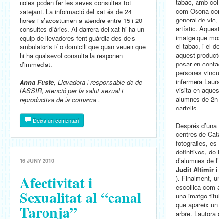
tabac, amb col
noies poden fer les seves consultes tot
com Osona contr
xatejant. La informació del xat és de 24
general de vic
hores i s’acostumen a atendre entre 15 i 20
artístic. Aque
consultes diàries. Al darrera del xat hi ha un
imatge que mo
equip de llevadores fent guàrdia des dels
el tabac, i el 
ambulatoris i/ o domicili que quan veuen que
aquest product
hi ha qualsevol consulta la responen
posar en contac
d’immediat.
persones vincul
infermera Laur
Anna Fuste
, Llevadora i responsable de de
visita en aques
l’ASSIR, atenció per la salut sexual i
alumnes de 2n 
reproductiva de la comarca .
cartells.
Deixa un comentari
Després d’una g
centres de Cata
fotografies, es
definitives, de
d’alumnes de l’
16 JUNY 2010
Judit Altimir
Afectivitat i
). Finalment, 
escollida com 
Sexualitat al “canal
una imatge tit
que apareix un
Taronja”
arbre. L’autora