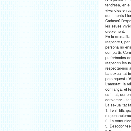
tendresa, en el
vivències en c
sentiments i l
Cadascú l’expe
les seves vivèn
creixement.
En la sexualit
respecte i, per 
persona no ens
compartir. Com
preferències de
respectin les 
respectar-nos 
La sexualitat i
pero aquest n'
L'amistat, la re
confiança, el fe
estimat, ser en
conversar... ta
La sexualitat f
1. Tenir fills q
responsableme
2. La comunicac
3. Descobrir-se