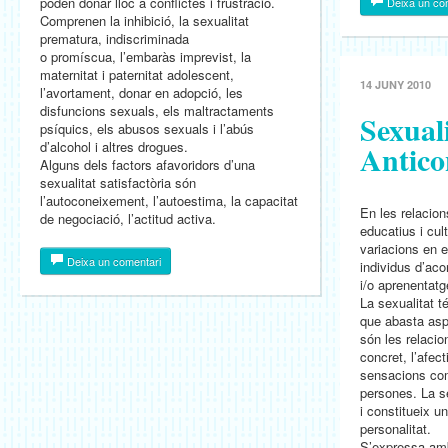
poden donar lloc a conflictes i frustració.
Deixa un co
Comprenen la inhibició, la sexualitat
prematura, indiscriminada
o promíscua, l’embaràs imprevist, la
maternitat i paternitat adolescent,
14 JUNY 2010
l’avortament, donar en adopció, les
disfuncions sexuals, els maltractaments
Sexuali
psíquics, els abusos sexuals i l’abús
d’alcohol i altres drogues.
Antico
Alguns dels factors afavoridors d’una
sexualitat satisfactòria són
l’autoconeixement, l’autoestima, la capacitat
En les relacion
de negociació, l’actitud activa.
educatius i cul
variacions en 
Deixa un comentari
individus d’ac
i/o aprenentatg
La sexualitat 
que abasta as
són les relacio
concret, l’afect
sensacions com
persones. La s
i constitueix un
personalitat.
S’expressa amb 