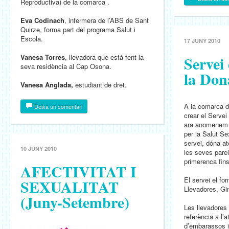
Reproductiva) de la comarca .
Eva Codinach
, infermera de l’ABS de Sant
Quirze, forma part del programa Salut i
Escola.
17 JUNY 2010
Vanesa Torres
, llevadora que està fent la
Servei
seva residència al Cap Osona.
la Don
Vanesa Anglada,
estudiant de dret.
A la comarca d
Deixa un comentari
crear el Servei
ara anomenem 
per la Salut Se
servei, dóna at
10 JUNY 2010
les seves parel
primerenca fins
AFECTIVITAT I
El servei el f
SEXUALITAT
Llevadores, Gi
(Juny-Setembre)
Les llevadores 
referència a l’a
d’embarassos i