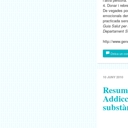
l’altra persona.
4. Donar i rebre
De vegades pod
emocionals deri
practicada sen
Guia Salut per
Departament S
http://www.gen
Deixa un co
10 JUNY 2010
Resum 
Addic
substà