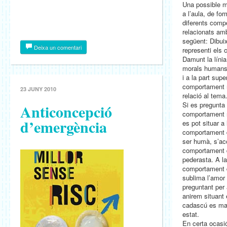
Una possible m
a l’aula, de fo
diferents com
relacionats amb
següent: Dibuix
Deixa un comentari
representi els
Damunt la líni
morals humans m
i a la part supe
comportament 
23 JUNY 2010
relació al tema
Si es pregunta
Anticoncepció
comportament r
d’emergència
es pot situar a l
comportament d
ser humà, s’ac
comportament d’
pederasta. A la
comportament d
sublima l’amor 
preguntant per
anirem situant 
cadascú es man
estat.
En certa ocasi