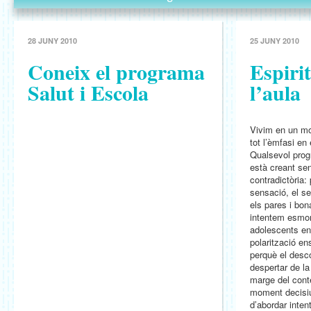
28 JUNY 2010
25 JUNY 2010
Coneix el programa
Espirit
Salut i Escola
l’aula
Vivim en un mo
tot l’èmfasi en 
Qualsevol progr
està creant se
contradictòria:
sensació, el sex
els pares i bon
intentem esmor
adolescents e
polarització e
perquè el desco
despertar de la 
marge del conte
moment decisiu
d’abordar inten