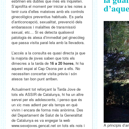
esbrinen els dubtes que més els inquieten.
d’aque
S’aprofita el moment per iniciar a les noies a
tenir cura d’elles mateixes amb els controls
ginecològics preventius habituals. Es parla
d’anticoncepció, sexualitat, prevenció dels
embarassos i malalties de transmissió
sexual, etc… Si es detecta qualsevol
patologia és atesa d’immediat pel ginecòleg
que passa visita paral·lela amb la llevadora.
L’accés a la consulta es quasi directa ja que
la majoria de joves saben que tots els
dimecres a la tarda de
16 a
20 hores
, hi ha
aquest espai al Cap Osona per a ells. No
necessiten concertar visita prèvia i són
atesos tan bon punt arriben.
Actualment tot reforçant la Tarda Jove de
tots els ASSIR de Catalunya, hi ha un altre
servei per els adolescents, i penso que és
un xic mes adient per els temps en què
vivim i encara de forma més anònima. Des
del Departament de Salut de la Generalitat
de Catalunya es va engegar la web
A principis d’a
www.sexejoves.gencat.net on tots els nois i