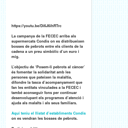
https://youtu.be/Di6J6ihRTrc
La campanya de la FECEC arriba als
supermercats Condis on es distribueixen
bosses de pebrots entre els clients de la
cadena a un preu simbòlic d’un euro i
mig.
L’objectiu de ‘Posem-li pebrots al càncer’
és fomentar la solidaritat amb les
persones que pateixen la malaltia,
difondre la tasca d’acompanyament que
fan les entitats vinculades a la FECEC i
també aconseguir fons per continuar
desenvolupant els programes d’atenció i
ajuda als malalts i als seus familiars.
Aquí teniu el llistat d’establiments Condis
on es vendran les bosses de pebrots.