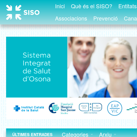
Inici
Què és el SISO?
Entitat
Associacions
Prevenció
Canal
Categories
Arxiu
ÚLTIMES ENTRADES