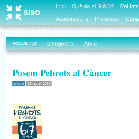
Inici
Què és el SISO?
Entitat
Associacions
Prevenció
Canal
Categories
Arxiu
ACTUALITAT
Posem Pebrots al Càncer
allloro
26 febrer 2020