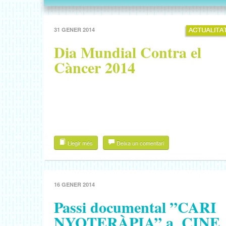
31 GENER 2014
Dia Mundial Contra el
Càncer 2014
Llegir més
Deixa un comentari
16 GENER 2014
P​assi​ documental​ ​”​C​A​R​I​
N​Y​O​T​E​R​À​P​I​A​”​ a ​ ​C​I​N​E​