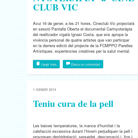
C​L​U​B​ ​V​I​C
Avui 16 de gener, a les 21 hores, Cineclub Vic projectarà
en sessió Pantalla Oberta el documental Carinyoteràpia
del realitzador vigatà Ignasi Costa, que ens apropa la
vivència personal de quatre artistes que van participar
en la darrera edició del projecte de la FCMPPO Parelles
Artístiques: experiències creatives per la salut mental.
Llegir més
Deixa un comentari
1 GENER 2014
Teniu cura de la pell
Les baixes temperatures, la manca d’humitat i la
calefacció excessiva durant l’hivern perjudiquen la pell i
provoquen deshidratació, sequedat, descamació i, fins i