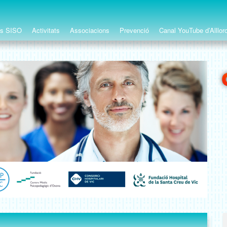
ts SISO
Activitats
Associacions
Prevenció
Canal YouTube d’Alllor