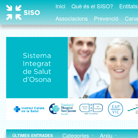
Inici
Què és el SISO?
Entitat
Associacions
Prevenció
Canal
Categories
Arxiu
ÚLTIMES ENTRADES