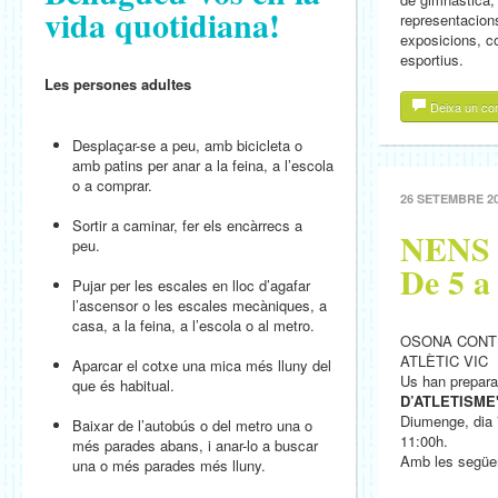
vida quotidiana!
representacions
exposicions, co
esportius.
Les persones adultes
Deixa un co
Desplaçar-se a peu, amb bicicleta o
amb patins per anar a la feina, a l’escola
o a comprar.
26 SETEMBRE 2
Sortir a caminar, fer els encàrrecs a
NENS 
peu.
De 5 a
Pujar per les escales en lloc d’agafar
l’ascensor o les escales mecàniques, a
casa, a la feina, a l’escola o al metro.
OSONA CONTR
ATLÈTIC VIC
Aparcar el cotxe una mica més lluny del
Us han preparat
que és habitual.
D’ATLETISME
Diumenge, dia 
Baixar de l’autobús o del metro una o
11:00h.
més parades abans, i anar-lo a buscar
Amb les següe
una o més parades més lluny.