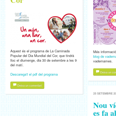
Aquest és el programa de La Caminada
Més informació
Popular del Dia Mundial del Cor, que tindrà
blog de vade
lloc el diumenge, dia 30 de setembre a les 9
vademames.
del matí.
Deixa un co
Descarega't el pdf del programa
Deixa un comentari
25 SETEMBRE 2
Nou ví
es fa a