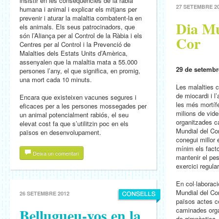
insistir en les conseqüències de la ràbia
27 SETEMBRE 2
humana i animal i explicar els mitjans per
prevenir i aturar la malaltia combatent-la en
Dia Mu
els animals. Els seus patrocinadors, que
són l’Aliança per al Control de la Ràbia i els
Cor
Centres per al Control i la Prevenció de
Malalties dels Estats Units d’Amèrica,
assenyalen que la malaltia mata a 55.000
29 de setembr
persones l’any, el que significa, en promig,
una mort cada 10 minuts.
Les malalties c
de miocardi i l
Encara que existeixen vacunes segures i
les més mortíf
eficaces per a les persones mossegades per
milions de vide
un animal potencialment rabiós, el seu
organitzades c
elevat cost fa que s’utilitzin poc en els
Mundial del Cor
països en desenvolupament.
conegui millor 
mínim els fact
Deixa un comentari
mantenir el pes 
exercici regula
En col·laborac
Mundial del Co
26 SETEMBRE 2012
països actes c
Bellugueu-vos en la
caminades orga
de gimnàstica,