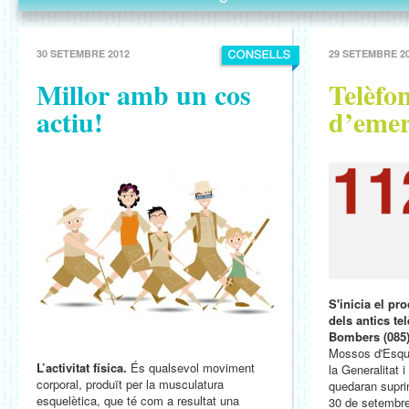
30 SETEMBRE 2012
29 SETEMBRE 2
Millor amb un cos
Telèfo
actiu!
d’emer
S'inicia el pr
dels antics te
Bombers (085
Mossos d'Esqua
L’activitat física.
És qualsevol moviment
la Generalitat i
corporal, produït per la musculatura
quedaran suprim
esquelètica, que té com a resultat una
30 de setembre