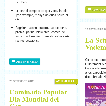
familiars.
Deixa un co
Limitar el temps diari que veieu la tele
(per exemple, menys de dues hores al
dia).
Regalar material esportiu, accessoris,
25 SETEMBRE 2
pilotes, patins, bicicletes, cordes de
saltar, podòmetres,... en els aniversaris
La Se
i altres ocasions.
Vadem
Coincidint amb
Deixa un comentari
l'Alletament Ma
Cooperativisme
a les exposicion
d'octubre als H
25 SETEMBRE 2012
Caminada Popular
Dia Mundial del
Cor