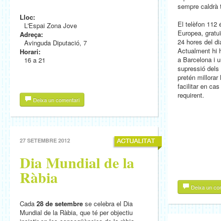
sempre caldrà t
Lloc:
El telèfon 112 
L'Espai Zona Jove
Europea, gratuï
Adreça:
24 hores del di
Avinguda Diputació, 7
Actualment hi 
Horari:
a Barcelona i 
16 a 21
supressió dels 
pretén millorar 
facilitar en ca
requirent.
Deixa un comentari
27 SETEMBRE 2012
Dia Mundial de la
Ràbia
Deixa un co
Cada
28 de setembre
se celebra el Dia
Mundial de la Ràbia, que té per objectiu