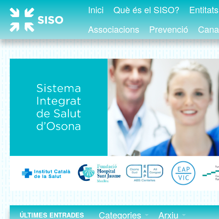
Inici
Què és el SISO?
Entitat
Associacions
Prevenció
Canal
Categories
Arxiu
ÚLTIMES ENTRADES