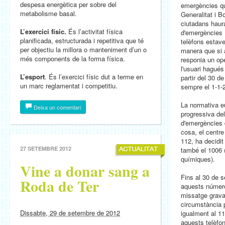
despesa energètica per sobre del
emergències que
metabolisme basal.
Generalitat i B
ciutadans haur
L’exercici físic.
És l’activitat física
d'emergències 
planificada, estructurada i repetitiva que té
telèfons estave
per objectiu la millora o manteniment d’un o
manera que si 
més components de la forma física.
responia un op
l'usuari hagués
L’esport
. És l’exercici físic dut a terme en
partir del 30 d
un marc reglamentat i competitiu.
sempre el 1-1-
La normativa e
Deixa un comentari
progressiva de
d'emergències d
cosa, el centr
112, ha decidit 
27 SETEMBRE 2012
també el 1006 
químiques).
Vine a donar sang a
Fins al 30 de 
Roda de Ter
aquests número
missatge gravat
circumstància p
Dissabte, 29 de setembre de 2012
igualment al 11
aquests telèfon