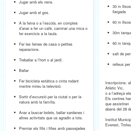
Jugar amb els nens.
30 m llisos
llargada
Jugar amb el gos.
60 m lliso
A la feina o a l’escola, en comptes
d’anar a fer un cafè, caminar una mica o
30m tanque
fer exercicis a la taula.
60 m tanqu
Fer les feines de casa o petites
reparacions.
salt de pe
Treballar a l’hort o al jardí.
relleus per
Ballar
Fer bicicleta estàtica o cinta rodant
Inscripcions: a
mentre mireu la televisió.
Atlètic Vic,
o a l’adreça el
Sortir d’excursió per la ciutat o per la
Els centres ha
natura amb la família.
que assistiran
abans del 28 d
Anar a buscar bolets, ballar sardanes i
altres activitats que us agradin a tots.
Institut Munici
Everest, Trofe
Premiar els fills i filles amb passejades