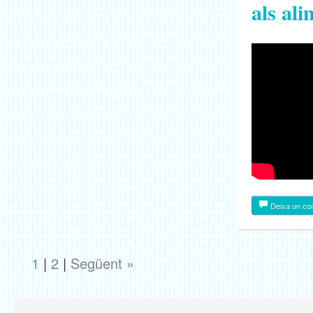
als al
Deixa un co
1
|
2
|
Següent »