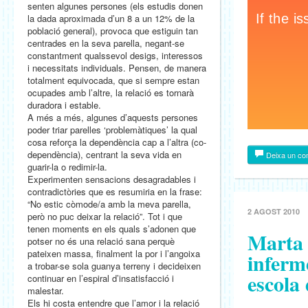
senten algunes persones (els estudis donen
la dada aproximada d’un 8 a un 12% de la
població general), provoca que estiguin tan
centrades en la seva parella, negant-se
constantment qualssevol desigs, interessos
i necessitats individuals. Pensen, de manera
totalment equivocada, que si sempre estan
ocupades amb l’altre, la relació es tornarà
duradora i estable.
A més a més, algunes d’aquests persones
poder triar parelles ‘problemàtiques’ la qual
cosa reforça la dependència cap a l’altra (co-
dependència), centrant la seva vida en
Deixa un co
guarir-la o redimir-la.
Experimenten sensacions desagradables i
contradictòries que es resumiria en la frase:
“No estic còmode/a amb la meva parella,
2 AGOST 2010
però no puc deixar la relació”. Tot i que
tenen moments en els quals s’adonen que
Marta 
potser no és una relació sana perquè
pateixen massa, finalment la por i l’angoixa
inferme
a trobar-se sola guanya terreny i decideixen
escola
continuar en l’espiral d’insatisfacció i
malestar.
Els hi costa entendre que l’amor i la relació