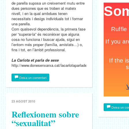
de parella suposa un creixement mutu entre
dues persones que es troben al mateix
nivell, i en la qual ambdues tenen
necessitats i desigs individuals tot i formar
una parella.
Com qualsevol dependència, la primera fase
per “superar-la” és reconèixer que alguna
cosa no funciona i buscar ajuda, sigui en
l’entorn més proper (família, amistats…) o,
fins i tot, en l’àmbit professional.
La Carlota et parla de sexe
http://www.donesenxarxa.cat/lacarlotaparladesexe/
Deixa un comentari
23 AGOST 2010
Deixa un co
Reflexionem sobre
“sexualitat”