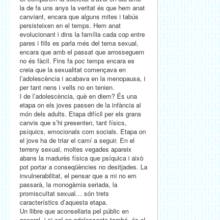
la de fa uns anys la veritat és que hem anat
canviant, encara que alguns mites i tabús
persisteixen en el temps. Hem anat
evolucionant i dins la família cada cop entre
pares i fills es parla més del tema sexual,
encara que amb el passat que arrosseguem
no és fàcil. Fins fa poc temps encara es
creia que la sexualitat començava en
l’adolescència i acabava en la menopausa, i
per tant nens i vells no en tenien.
I de l’adolescència, què en diem? És una
etapa on els joves passen de la infància al
món dels adults. Etapa difícil per els grans
canvis que s’hi presenten, tant físics,
psíquics, emocionals com socials. Etapa on
el jove ha de triar el camí a seguir. En el
terreny sexual, moltes vegades apareix
abans la madurès física que psíquica i això
pot portar a conseqüències no desitjades. La
invulnerabilitat, el pensar que a mi no em
passarà, la monogàmia seriada, la
promiscuïtat sexual… són trets
característics d’aquesta etapa.
Un llibre que aconsellaria pel públic en
general, i si cal en adolescents també, és el