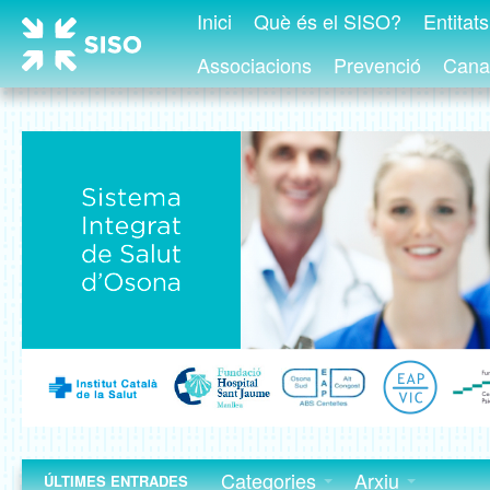
Inici
Què és el SISO?
Entitat
Associacions
Prevenció
Canal
Categories
Arxiu
ÚLTIMES ENTRADES