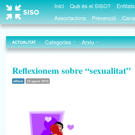
Inici
Què és el SISO?
Entitat
Associacions
Prevenció
Canal
Categories
Arxiu
ACTUALITAT
Reflexionem sobre “sexualitat”
allloro
23 agost 2010