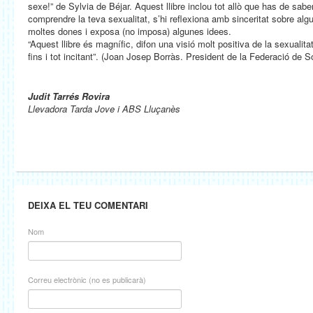
sexe!” de Sylvia de Béjar. Aquest llibre inclou tot allò que has de saber
comprendre la teva sexualitat, s’hi reflexiona amb sinceritat sobre a
moltes dones i exposa (no imposa) algunes idees.
“Aquest llibre és magnífic, difon una visió molt positiva de la sexualitat
fins i tot incitant”. (Joan Josep Borràs. President de la Federació de 
Judit Tarrés Rovira
Llevadora Tarda Jove i ABS Lluçanès
DEIXA EL TEU COMENTARI
Nom
Correu electrònic (no es publicarà)