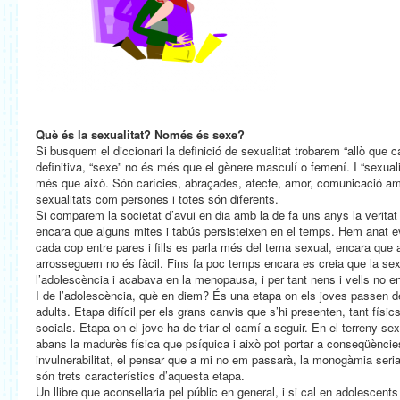
Què és la sexualitat? Només és sexe?
Si busquem el diccionari la definició de sexualitat trobarem “allò que c
definitiva, “sexe” no és més que el gènere masculí o femení. I “sexuali
més que això. Són carícies, abraçades, afecte, amor, comunicació am
sexualitats com persones i totes són diferents.
Si comparem la societat d’avui en dia amb la de fa uns anys la verita
encara que alguns mites i tabús persisteixen en el temps. Hem anat evo
cada cop entre pares i fills es parla més del tema sexual, encara que
arrosseguem no és fàcil. Fins fa poc temps encara es creia que la se
l’adolescència i acabava en la menopausa, i per tant nens i vells no en
I de l’adolescència, què en diem? És una etapa on els joves passen de
adults. Etapa difícil per els grans canvis que s’hi presenten, tant fís
socials. Etapa on el jove ha de triar el camí a seguir. En el terreny s
abans la madurès física que psíquica i això pot portar a conseqüèncie
invulnerabilitat, el pensar que a mi no em passarà, la monogàmia seri
són trets característics d’aquesta etapa.
Un llibre que aconsellaria pel públic en general, i si cal en adolescent