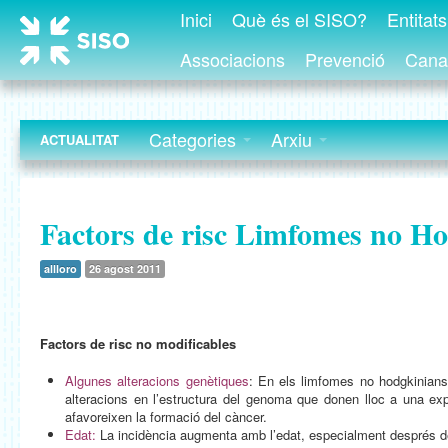
Inici
Què és el SISO?
Entitat
Associacions
Prevenció
Canal
Categories
Arxiu
ACTUALITAT
Factors de risc Limfomes no H
allloro
26 agost 2011
Factors de risc no modificables
Algunes alteracions genètiques
: En els limfomes no hodgkinians,
alteracions en l’estructura del genoma que donen lloc a una ex
afavoreixen la formació del càncer.
Edat:
La incidència augmenta amb l’edat, especialment després d