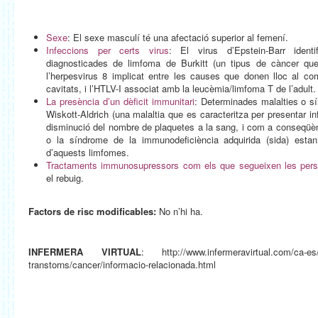
Sexe
: El sexe masculí té una afectació superior al femení.
Infeccions per certs virus
: El virus d’Epstein-Barr ident
diagnosticades de limfoma de Burkitt (un tipus de càncer que 
l’herpesvirus 8 implicat entre les causes que donen lloc al 
cavitats, i l’HTLV-I associat amb la leucèmia/limfoma T de l’adult.
La presència d’un dèficit immunitari
: Determinades malalties o 
Wiskott-Aldrich (una malaltia que es caracteritza per presentar i
disminució del nombre de plaquetes a la sang, i com a conseqüè
o la síndrome de la immunodeficiència adquirida (sida) estan
d’aquests limfomes.
Tractaments immunosupressors com els que segueixen les per
el rebuig.
Factors de risc modificables:
No n’hi ha.
INFERMERA VIRTUAL
: http://www.infermeravirtual.com/ca-es/
transtorns/cancer/informacio-relacionada.html