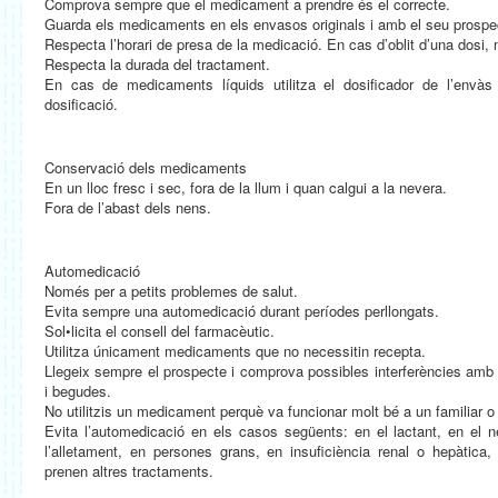
Comprova sempre que el medicament a prendre és el correcte.
Guarda els medicaments en els envasos originals i amb el seu prospe
Respecta l’horari de presa de la medicació. En cas d’oblit d’una dosi, 
Respecta la durada del tractament.
En cas de medicaments líquids utilitza el dosificador de l’envàs p
dosificació.
Conservació dels medicaments
En un lloc fresc i sec, fora de la llum i quan calgui a la nevera.
Fora de l’abast dels nens.
Automedicació
Només per a petits problemes de salut.
Evita sempre una automedicació durant períodes perllongats.
Sol•licita el consell del farmacèutic.
Utilitza únicament medicaments que no necessitin recepta.
Llegeix sempre el prospecte i comprova possibles interferències amb
i begudes.
No utilitzis un medicament perquè va funcionar molt bé a un familiar o
Evita l’automedicació en els casos següents: en el lactant, en el 
l’alletament, en persones grans, en insuficiència renal o hepàtica,
prenen altres tractaments.