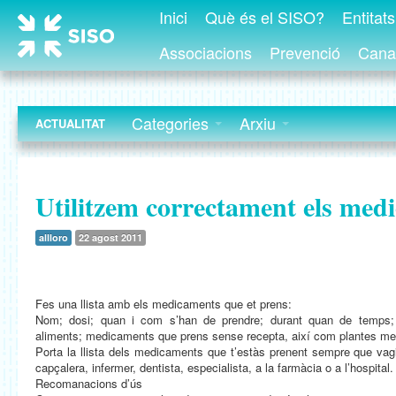
Inici
Què és el SISO?
Entitat
Associacions
Prevenció
Canal
Categories
Arxiu
ACTUALITAT
Utilitzem correctament els med
allloro
22 agost 2011
Fes una llista amb els medicaments que et prens:
Nom; dosi; quan i com s’han de prendre; durant quan de temps;
aliments; medicaments que prens sense recepta, així com plantes me
Porta la llista dels medicaments que t’estàs prenent sempre que vag
capçalera, infermer, dentista, especialista, a la farmàcia o a l’hospital.
Recomanacions d’ús