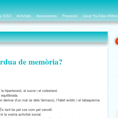
ts SISO
Activitats
Associacions
Prevenció
Canal YouTube d’Alllor
èrdua de memòria?
 hipertensió, el sucre i el colesterol.
 equilibrada.
derivar d’un mal ús dels fàrmacs), l’hàbit enòlic i el tabaquisme.
 És tant bo pel cos com pel cervell.
 la vostra activitat social.