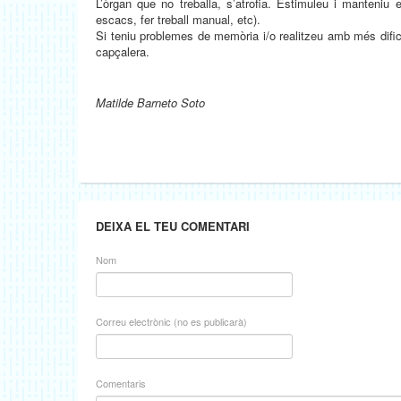
L’òrgan que no treballa, s’atrofia. Estimuleu i manteniu 
escacs, fer treball manual, etc).
Si teniu problemes de memòria i/o realitzeu amb més dific
capçalera.
Matilde Barneto Soto
DEIXA EL TEU COMENTARI
Nom
Correu electrònic (no es publicarà)
Comentaris