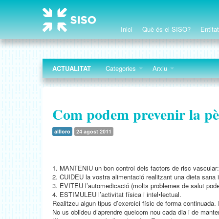
Inici
Què és el SISO?
Entita
ACTUALITAT
Categories
Arxiu
Com podem prevenir la p
allloro
24 agost 2011
1. MANTENIU un bon control dels factors de risc vascular: la
2. CUIDEU la vostra alimentació realitzant una dieta sana i
3. EVITEU l’automedicació (molts problemes de salut poden 
4. ESTIMULEU l’activitat física i intel•lectual.
Realitzeu algun tipus d’exercici físic de forma continuada.
No us oblideu d’aprendre quelcom nou cada dia i de mantenir