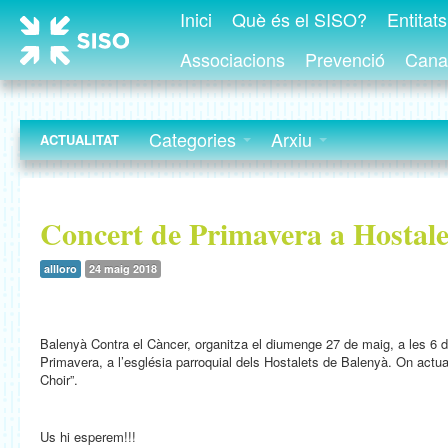
Inici
Què és el SISO?
Entitat
Associacions
Prevenció
Canal
Categories
Arxiu
ACTUALITAT
Concert de Primavera a Hostale
allloro
24 maig 2018
Balenyà Contra el Càncer, organitza el diumenge 27 de maig, a les 6 d
Primavera, a l’església parroquial dels Hostalets de Balenyà. On actua
Choir”.
Us hi esperem!!!