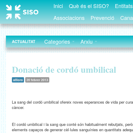
Inici
Què és el SISO?
Entitat
Associacions
Prevenció
Canal
Categories
Arxiu
ACTUALITAT
Donació de cordó umbilical
allloro
20 febrer 2013
La sang del cordó umbilical ofereix noves esperances de vida per curar
càncer.
El cordó umbilical i la sang que conté són habitualment rebutjats, pe
elements capaços de generar cèl·lules sanguínies en quantitats adequa