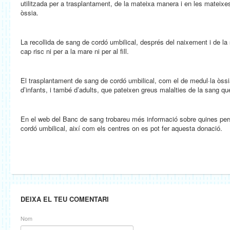
utilitzada per a trasplantament, de la mateixa manera i en les mateixe
òssia.
La recollida de sang de cordó umbilical, després del naixement i de la
cap risc ni per a la mare ni per al fill.
El trasplantament de sang de cordó umbilical, com el de medul·la òssia,
d’infants, i també d’adults, que pateixen greus malalties de la sang 
En el web del Banc de sang trobareu més informació sobre quines pe
cordó umbilical, així com els centres on es pot fer aquesta donació.
DEIXA EL TEU COMENTARI
Nom