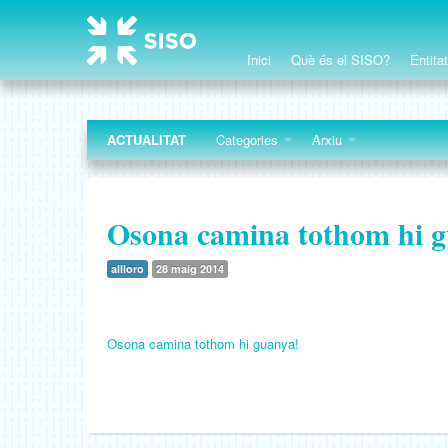
Inici
Què és el SISO?
Entita
ACTUALITAT
Categories
Arxiu
Osona camina tothom hi g
allloro
28 maig 2014
Osona camina tothom hi guanya!