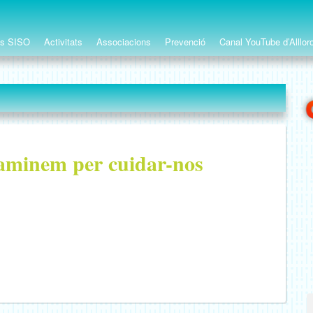
ts SISO
Activitats
Associacions
Prevenció
Canal YouTube d’Alllor
Caminem per cuidar-nos