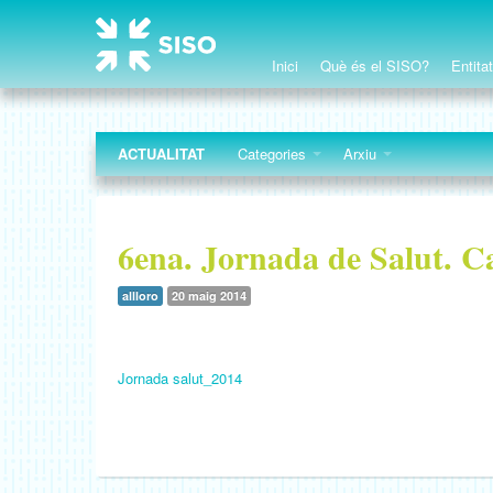
Inici
Què és el SISO?
Entita
ACTUALITAT
Categories
Arxiu
6ena. Jornada de Salut. 
allloro
20 maig 2014
Jornada salut_2014