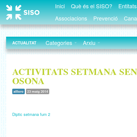
Inici
Què és el SISO?
Entitat
Associacions
Prevenció
Canal
Categories
Arxiu
ACTUALITAT
ACTIVITATS SETMANA SE
OSONA
allloro
23 maig 2014
Diptic setmana fum 2