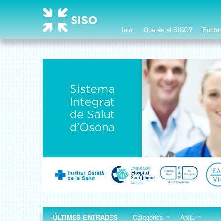
Inici
Què és el SISO?
Entita
ÚLTIMES ENTRADES
Categories
Arxiu