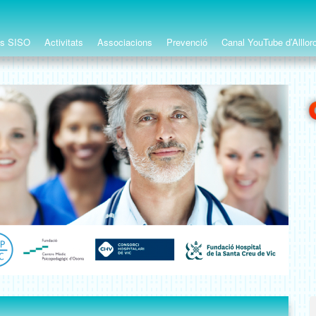
ts SISO
Activitats
Associacions
Prevenció
Canal YouTube d’Alllor