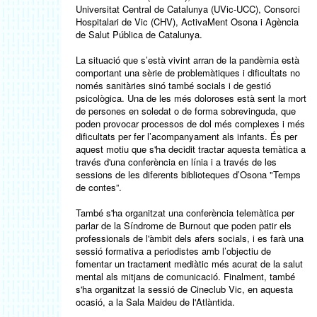
Universitat Central de Catalunya (UVic-UCC), Consorci
Hospitalari de Vic (CHV), ActivaMent Osona i Agència
de Salut Pública de Catalunya.
La situació que s’està vivint arran de la pandèmia està
comportant una sèrie de problemàtiques i dificultats no
només sanitàries sinó també socials i de gestió
psicològica. Una de les més doloroses està sent la mort
de persones en soledat o de forma sobrevinguda, que
poden provocar processos de dol més complexes i més
dificultats per fer l’acompanyament als infants. És per
aquest motiu que s'ha decidit tractar aquesta temàtica a
través d'una conferència en línia i a través de les
sessions de les diferents biblioteques d’Osona "Temps
de contes”.
També s'ha organitzat una conferència telemàtica per
parlar de la Síndrome de Burnout que poden patir els
professionals de l'àmbit dels afers socials, i es farà una
sessió formativa a periodistes amb l’objectiu de
fomentar un tractament mediàtic més acurat de la salut
mental als mitjans de comunicació. Finalment, també
s'ha organitzat la sessió de Cineclub Vic, en aquesta
ocasió, a la Sala Maideu de l'Atlàntida.