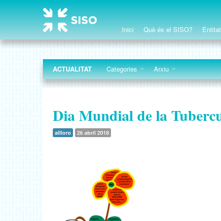
Inici
Què és el SISO?
Entita
ACTUALITAT
Categories
Arxiu
Dia Mundial de la Tubercu
allloro
26 abril 2018