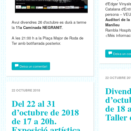
d'Edgar Vinyals
Catalana d'Enti
persona – VEU
Auditori de la
Avui divendres 26 d'octubre es durà a terme
Manlleu
la
11a Caminada NEGRANIT
.
Rambla Hospita
<Més informac
A les 21:00 h a la Plaça Major de Roda de
Ter amb botifarrada posterior.
Deixa un co
Deixa un comentari
22 OCTUBRE 20
Divend
22 OCTUBRE 2018
d’octu
Del 22 al 31
de 18 
d’octubre de 2018
Taller
de 17 a 20h.
Exposició artística