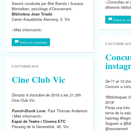
<Consulteu el 
Sessió conduïda per Biel Barnils i Susana
diferents bibli
Montalban, psicòloga d’Osonament.
Biblioteca Joan Triadú
Carrer Arquebisbe Alemany, 5. Vic
Deixa un co
<Més informació>
Deixa un comentari
5 OCTUBRE 201
Concur
instag
8 OCTUBRE 2018
Cine Club Vic
De l'1 al 10 d'o
Concurs a ins
Dimarts 9 d'octubre de 2018 a les 21.30h
“Biblioteques 
Cine Club Vic
2018”
Penja una foto 
Punch-Drunk Love
. Paul Thomas Anderson
tema de la salu
<Més informació>
hashtag #llegi
Espai de Teatre i Cinema ETC
Segueix a @bib
Passeig de la Generalitat, 45. Vic
@osonament