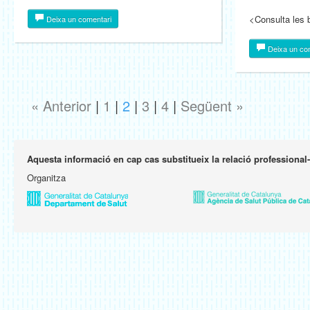
<Consulta les
Deixa un comentari
Deixa un co
« Anterior
|
1
|
2
|
3
|
4
|
Següent »
Aquesta informació en cap cas substitueix la relació professional
Organitza