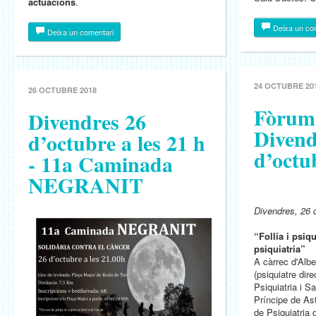
actuacions
.
Deixa un co
Deixa un comentari
24 OCTUBRE 20
26 OCTUBRE 2018
Fòrum 
Divendres 26
Divend
d’octubre a les 21 h
d’octub
- 11a Caminada
NEGRANIT
Divendres, 26 d
“Follia i psiqu
psiquiatria”
A càrrec d'Albe
(psiquiatre dire
Psiquiatria i Sa
Príncipe de As
de Psiquiatria d