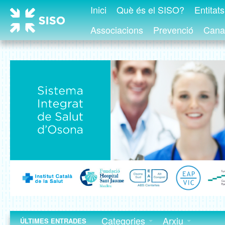
Inici
Què és el SISO?
Entitat
Associacions
Prevenció
Canal
Categories
Arxiu
ÚLTIMES ENTRADES