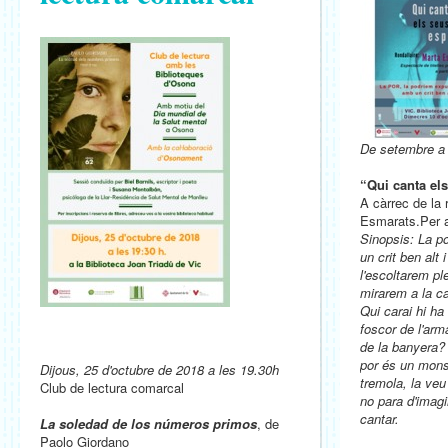
De setembre 
“Qui canta el
A càrrec de la 
Esmarats.Per a
Sinopsis: La po
un crit ben alt 
l'escoltarem pl
mirarem a la ca
Qui carai hi ha 
foscor de l'arma
de la banyera? 
por és un mon
Dijous, 25 d'octubre de 2018 a les 19.30h
tremola, la veu
Club de lectura comarcal
no para d'imagi
cantar.
La soledad de los números primos
, de
Paolo Giordano