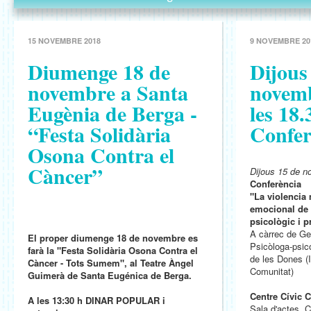
15 NOVEMBRE 2018
9 NOVEMBRE 20
Diumenge 18 de
Dijous
novembre a Santa
novemb
Eugènia de Berga -
les 18
“Festa Solidària
Confer
Osona Contra el
Càncer”
Dijous 15 de n
Conferència
"La violencia 
emocional de 
psicològic i p
A càrrec de G
El proper diumenge 18 de novembre es
Psicòloga-psico
farà la "Festa Solidària Osona Contra el
de les Dones (
Càncer - Tots Sumem", al Teatre Àngel
Comunitat)
Guimerà de Santa Eugénica de Berga.
Centre Cívic 
A les 13:30 h DINAR POPULAR i
Sala d'actes. C