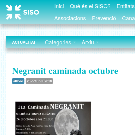
Inici
Què és el SISO?
Entitat
Associacions
Prevenció
Canal
Categories
Arxiu
ACTUALITAT
Negranit caminada octubre
allloro
26 octubre 2018