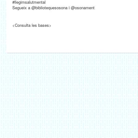
#llegimsalutmental
Segueix a @bibliotequesosona i @osonament
<Consulta les bases>