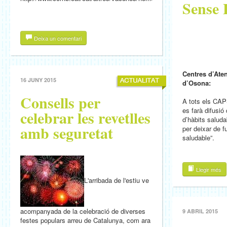
Sense
Deixa un comentari
Centres d’Ate
16 JUNY 2015
d’Osona:
Consells per
A tots els CAP
es farà difusió
celebrar les revetlles
d’hàbits salud
amb seguretat
per deixar de fu
saludable”.
Llegir més
L'arribada de l'estiu ve
acompanyada de la celebració de diverses
9 ABRIL 2015
festes populars arreu de Catalunya, com ara