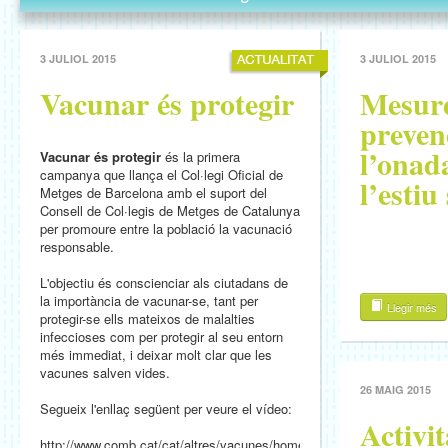
3 JULIOL 2015
3 JULIOL 2015
Vacunar és protegir
Mesure
preven
l’onad
Vacunar és protegir
és la primera
campanya que llança el Col·legi Oficial de
l’estiu
Metges de Barcelona amb el suport del
Consell de Col·legis de Metges de Catalunya
per promoure entre la població la vacunació
responsable.
L'objectiu és conscienciar als ciutadans de
la importància de vacunar-se, tant per
Llegir més
protegir-se ells mateixos de malalties
infeccioses com per protegir al seu entorn
més immediat, i deixar molt clar que les
vacunes salven vides.
26 MAIG 2015
Segueix l'enllaç següent per veure el vídeo:
Activi
http://www.comb.cat/cat/altres/vacunes/home.htm