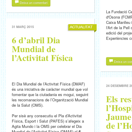
Deixa un comentari
La Fundació C
d'Osona (FCMP
Caixa Manlleu
31 MARÇ 2015
l'Art de la Pell
edició del proje
6 d’abril Dia
Experiències cr
Mundial de
l’Activitat Física
Deixa un co
El Dia Mundial de l’Activitat Física (DMAF)
24 DESEMBRE 2
és una iniciativa de caràcter mundial que vol
fomentar que la ciutadania es mogui, seguint
Els re
les recomanacions de l’Organització Mundial
l’Hosp
de la Salut (OMS).
Jaume 
Per sisè any consecutiu el Pla d’Activitat
Física, Esport i Salut (PAFES) s’afegeix a
de l’Ho
Agita Mundo i la OMS per celebrar el Dia
Mundial de l’Activitat Física (DMAF) el
6