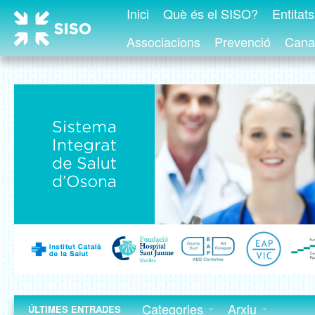
Inici
Què és el SISO?
Entitat
Associacions
Prevenció
Canal
Categories
Arxiu
ÚLTIMES ENTRADES