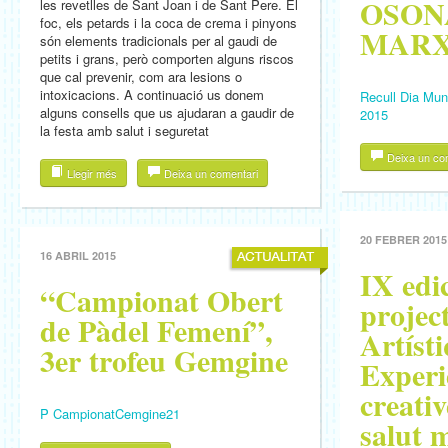
OSON
les revetlles de Sant Joan i de Sant Pere. El
foc, els petards i la coca de crema i pinyons
MARX
són elements tradicionals per al gaudi de
petits i grans, però comporten alguns riscos
que cal prevenir, com ara lesions o
intoxicacions. A continuació us donem
Recull Dia Mun
alguns consells que us ajudaran a gaudir de
2015
la festa amb salut i seguretat
Deixa un co
Llegir més
Deixa un comentari
20 FEBRER 2015
16 ABRIL 2015
IX edic
“Campionat Obert
project
de Pàdel Femení”,
Artísti
3er trofeu Gemgine
Experi
creativ
P CampionatCemgine21
salut m