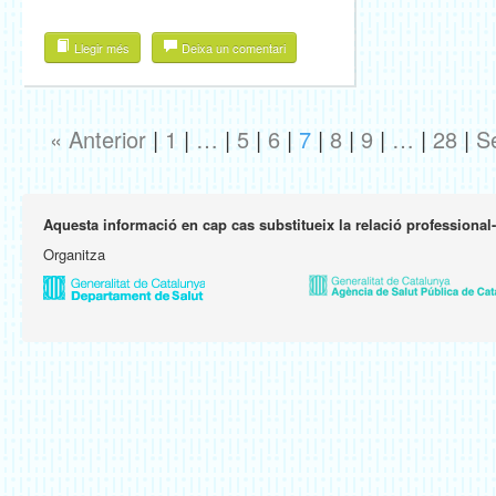
Llegir més
Deixa un comentari
« Anterior
|
1
|
…
|
5
|
6
|
7
|
8
|
9
|
…
|
28
|
S
Aquesta informació en cap cas substitueix la relació professional
Organitza