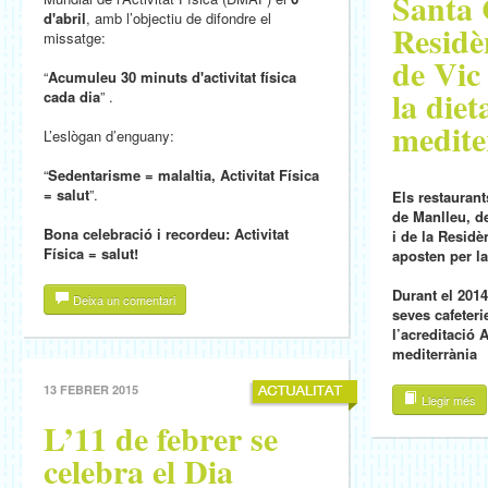
Santa 
d'abril
, amb l’objectiu de difondre el
Residè
missatge:
de Vic
“
Acumuleu 30 minuts d'activitat física
la diet
cada dia
” .
medite
L’eslògan d’enguany:
“
Sedentarisme = malaltia, Activitat Física
= salut
”.
Els restaurant
de Manlleu, de
Bona celebració i recordeu: Activitat
i de la Residè
Física = salut!
aposten per la
Durant el 201
Deixa un comentari
seves cafeteri
l’acreditació
mediterrània
13 FEBRER 2015
Llegir més
L’11 de febrer se
celebra el Dia