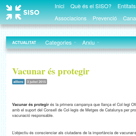
Inici
Què és el SISO?
Entitat
Associacions
Prevenció
Canal
Categories
Arxiu
ACTUALITAT
Vacunar és protegir
allloro
3 juliol 2015
Vacunar és protegir
és la primera campanya que llança el Col·legi Of
amb el suport del Consell de Col·legis de Metges de Catalunya per pro
vacunació responsable.
L’objectiu és conscienciar als ciutadans de la importància de vacunar-se