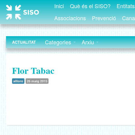
Inici
Què és el SISO?
Entitat
Associacions
Prevenció
Canal
Categories
Arxiu
ACTUALITAT
Flor Tabac
allloro
26 maig 2015