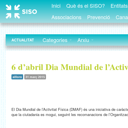
Inici
Què és el SISO?
Entitat
Associacions
Prevenció
Canal
Categories
Arxiu
ACTUALITAT
6 d’abril Dia Mundial de l’Activ
allloro
31 març 2015
El Dia Mundial de l’Activitat Física (DMAF) és una iniciativa de caràc
que la ciutadania es mogui, seguint les recomanacions de l’Organitza