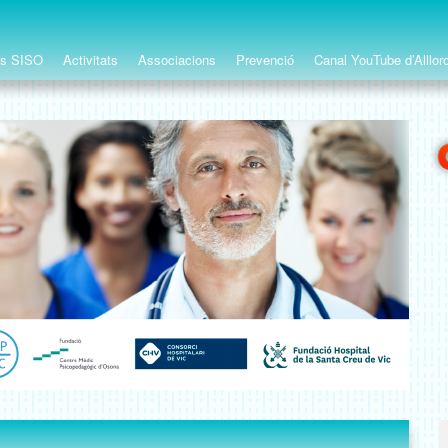
ts SISO
Activitats
Associacions
Prevenció
Canal YouTube d’Alllor