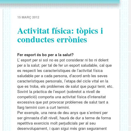
15 MARÇ 2012
Activitat física: tòpics i
conductes errònies
Fer esport és bo per a la salut?
L’ esport per si sol no es pot considerar ni bo ni dolent
per a la salut; per tal de fer un esport saludable, cal que
es respecti les característiques de l’activitat física
saludable per a cada persona, d’acord amb les seves
característiques personals, l’etapa del cicle vital en la
que es troba, els problemes de salut que pugui tenir, etc.
Sovint la pràctica de l’esport (sobretot a nivell de
competició) comporta una activitat física d’intensitat
excessiva que pot provocar problemes de salut tant a
llarg termini com a curt termini.
Per exemple, una nena de deu anys que s’entreni per
ser gimnasta d’alt nivell, haurà de dur a terme de forma
repetitiva exercicis molt perjudicials per al seu
desenvolupament, i quan sigui més gran segurament