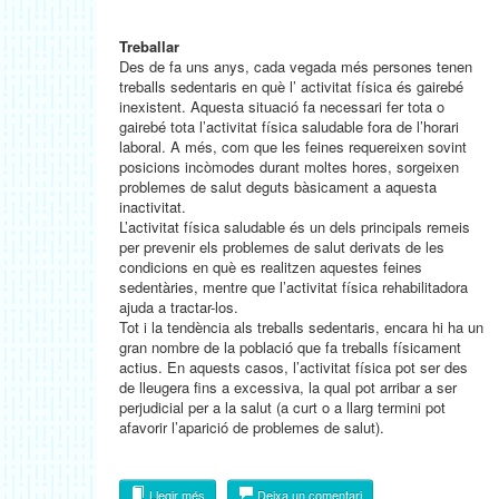
Treballar
Des de fa uns anys, cada vegada més persones tenen
treballs sedentaris en què l’ activitat física és gairebé
inexistent. Aquesta situació fa necessari fer tota o
gairebé tota l’activitat física saludable fora de l’horari
laboral. A més, com que les feines requereixen sovint
posicions incòmodes durant moltes hores, sorgeixen
problemes de salut deguts bàsicament a aquesta
inactivitat.
L’activitat física saludable és un dels principals remeis
per prevenir els problemes de salut derivats de les
condicions en què es realitzen aquestes feines
sedentàries, mentre que l’activitat física rehabilitadora
ajuda a tractar-los.
Tot i la tendència als treballs sedentaris, encara hi ha un
gran nombre de la població que fa treballs físicament
actius. En aquests casos, l’activitat física pot ser des
de lleugera fins a excessiva, la qual pot arribar a ser
perjudicial per a la salut (a curt o a llarg termini pot
afavorir l’aparició de problemes de salut).
Llegir més
Deixa un comentari