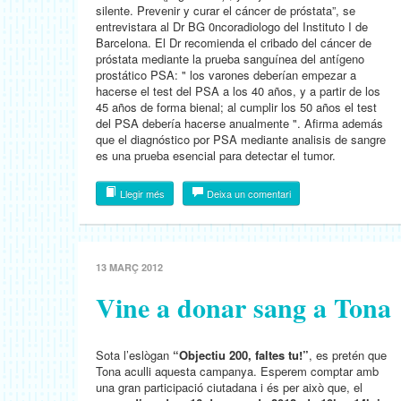
silente. Prevenir y curar el cáncer de próstata”, se
entrevistara al Dr BG 0ncoradiologo del Instituto I de
Barcelona. El Dr recomienda el cribado del cáncer de
próstata mediante la prueba sanguínea del antígeno
prostático PSA: " los varones deberían empezar a
hacerse el test del PSA a los 40 años, y a partir de los
45 años de forma bienal; al cumplir los 50 años el test
del PSA debería hacerse anualmente ". Afirma además
que el diagnóstico por PSA mediante analisis de sangre
es una prueba esencial para detectar el tumor.
Llegir més
Deixa un comentari
13 MARÇ 2012
Vine a donar sang a Tona
Sota l’eslògan
“Objectiu 200, faltes tu!”
, es pretén que
Tona aculli aquesta campanya. Esperem comptar amb
una gran participació ciutadana i és per això que, el