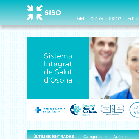
Inici
Què és el SISO?
Entita
ÚLTIMES ENTRADES
Categories
Arxiu