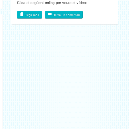
Clica el següent enllaç per veure el vídeo:
Llegir més
Deixa un comentari