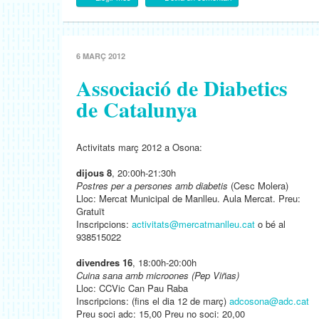
6 MARÇ 2012
Associació de Diabetics
de Catalunya
Activitats març 2012 a Osona:
dijous 8
, 20:00h-21:30h
Postres per a persones amb diabetis
(Cesc Molera)
Lloc: Mercat Municipal de Manlleu. Aula Mercat. Preu:
Gratuït
Inscripcions:
activitats@mercatmanlleu.cat
o bé al
938515022
divendres 16
, 18:00h-20:00h
Cuina sana amb microones (Pep Viñas)
Lloc: CCVic Can Pau Raba
Inscripcions: (fins el dia 12 de març)
adcosona@adc.cat
Preu soci adc: 15,00 Preu no soci: 20,00