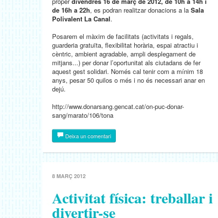
proper
divendres 16 de març de 2012, de 10h a 14h i
de 16h a 22h
, es podran realitzar donacions a la
Sala
Polivalent La Canal
.
Posarem el màxim de facilitats (activitats i regals,
guarderia gratuïta, flexibilitat horària, espai atractiu i
cèntric, ambient agradable, ampli desplegament de
mitjans...) per donar l’oportunitat als ciutadans de fer
aquest gest solidari. Només cal tenir com a mínim 18
anys, pesar 50 quilos o més i no és necessari anar en
dejú.
http://www.donarsang.gencat.cat/on-puc-donar-
sang/marato/106/tona
Deixa un comentari
8 MARÇ 2012
Activitat física: treballar i
divertir-se