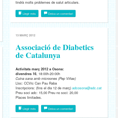
tindrà molts problemes de salut articulars.
Llegir més
Deixa un comentari
13 MARÇ 2012
Associació de Diabetics
de Catalunya
Activitats març 2012 a Osona:
divendres 16
, 18:00h-20:00h
Cuina sana amb microones (Pep Viñas)
Lloc: CCVic Can Pau Raba
Inscripcions: (fins el dia 12 de març)
adcosona@adc.cat
Preu soci adc: 15,00 Preu no soci: 20,00
Places limitades.
Llegir més
Deixa un comentari